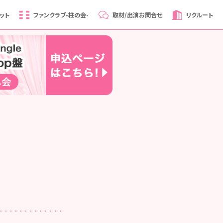
ット
ファンクラブ
-柱の会-
取材/出演
お問合せ
リクルート