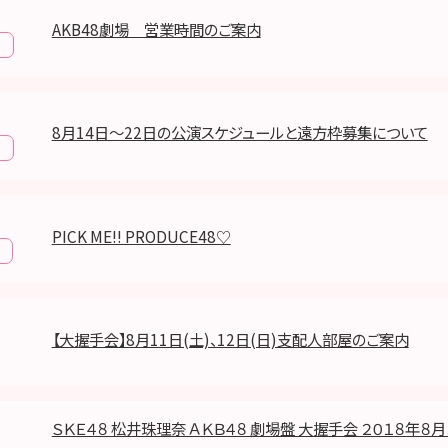
AKB48劇場 営業時間のご案内
報
8月14日～22日の公演スケジュールと遠方枠募集について
報
PICK ME!! PRODUCE48♡
【大握手会】8月11日(土)、12日(日)支配人部屋のご案内
ＳＫＥ４８ 松井珠理奈 ＡＫＢ４８ 劇場盤 大握手会 ２０１８年８月