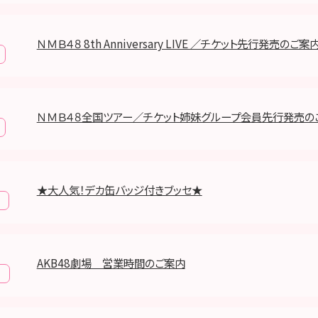
ＮＭＢ４８ 8th Anniversary LIVE ／チケット先行発売のご案
ＮＭＢ４８全国ツアー／チケット姉妹グループ会員先行発売の
★大人気！デカ缶バッジ付きブッセ★
AKB48劇場 営業時間のご案内
報