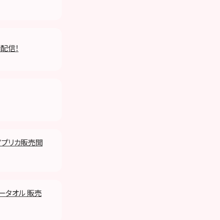
を配信！
Ｖプリカ販売開
ラータオル 販売