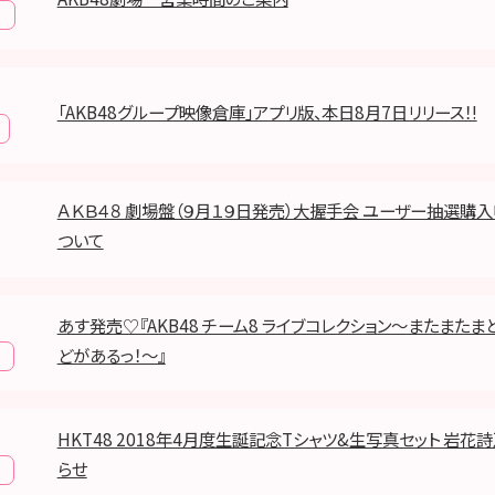
報
「AKB48グループ映像倉庫」アプリ版、本日8月7日リリース！!
ＡＫＢ４８ 劇場盤（９月１９日発売）大握手会 ユーザー抽選購
ついて
あす発売♡『AKB48 チーム8 ライブコレクション〜またまた
どがあるっ！〜』
HKT48 2018年4月度生誕記念Tシャツ&生写真セット 岩花
らせ