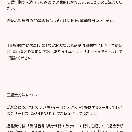
※受付期間を過ぎての返品は返金致しかねます。あらかじめご注意くだ
さい。
※返品対象外のCD等の返品は6カ月保管後、廃棄処分いたします。
上記期間中にお戻し頂けないお客様は返品受付期間中に氏名、注文番
号、事由などを事前に下記にありますユーザーサポートまでメールにて
ご連絡ください。
□返金方法について
ご返金につきましては、（株）イーコンテクストの提供するメールアドレス
送金サービス「CASH POST」にてご返金させて頂きます。
返品受付後、「受付番号（英字４桁＋数字６～８桁）」を記したご返金手続
きのご案内メールをキャラアニより送付致しますので、記載されている案