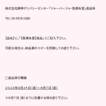
株式会社興伸デリバリーセンター「ジャーバージャ・高橋朱里」返品係
TEL：03-5878-1866
【品名】に、「【高橋朱里】返品」とご記入下さい。
可能な場合は、納品書のコピーを同梱してお送り下さい。
□返品受付期間
２０１８年８月２４日（金）～９月７日（金）
※９月７日（金）までに到着する様お送り下さい。