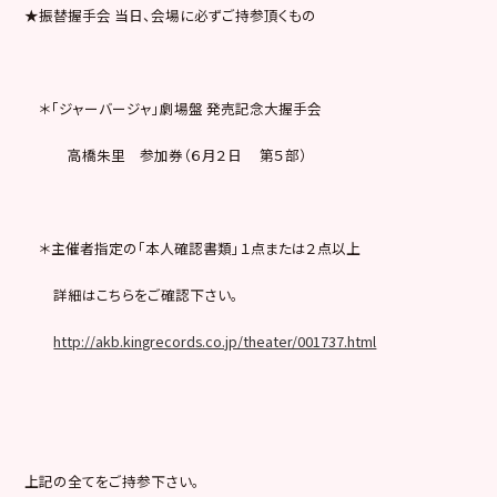
★振替握手会 当日、会場に必ずご持参頂くもの
＊「ジャーバージャ」劇場盤 発売記念大握手会
高橋朱里 参加券（６月２日 第５部）
＊主催者指定の「本人確認書類」１点または２点以上
詳細はこちらをご確認下さい。
http://akb.kingrecords.co.jp/theater/001737.html
上記の全てをご持参下さい。