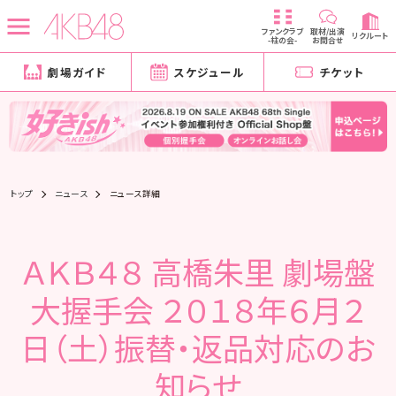
ファンクラブ
取材/出演
リクルート
-柱の会-
お問合せ
劇場ガイド
スケジュール
チケット
トップ
ニュース
ニュース詳細
ＡＫＢ４８ 高橋朱里 劇場盤
大握手会 ２０１８年６月２
日（土）振替・返品対応のお
知らせ