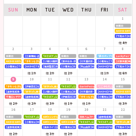
SUN
MON
TUE
WED
THU
FRI
SAT
1
休館日
AKB48 68th
【下尾みう】KBC九
他
4
件
2
3
4
5
6
7
8
休館日
【工藤華純・迫由芽実】大分合同新聞
「ＲＥＳＥＴ」公演
休館日
休館日
「夢のポップスター」公演
LuckyFes’26
AKB48 68thシングル OS盤 【個別握手会】 @パシフィコ横浜
「手をつなぎながら」公演
【19期20期研究生】SHOWROOM「AKB48研究生パレット 〜多彩な魅力をお届け〜」
【新井彩永・伊藤百花】文化放送「矢吹奈子のレコメン！」
【行天優莉奈・新井彩永】ラジオNIKKEI「虎ノ門 トレ
【小栗有以】フジテレビ「全力！脱力タ
【正鋳真優】映画「
【小栗有以】TOKYOMX「MXグランプリ2026～異端芸人決定戦～」
【AKB48】TBS「CDTV ライブ! ライブ!」
【福岡聖菜】渋谷クロスFM「AKB48福岡聖菜の あなたに福を届けますらじお☆」
【小栗有以】BSテレ東「ドライな同期の溺愛癖」
【秋山由奈】MBSラジオ「アッパレやってまーす！」
【AKB48】FMFUJI「AKB48のUP-T
【下尾みう】KBC九
他
1
件
他
2
件
他
2
件
他
1
件
他
6
件
9
10
11
12
13
14
15
「手をつなぎながら」公演
【伊藤百花】8/10(月)発売「mini 9月号」
『好きish』発売記念 リミスタインターネットサイン会
「ＲＥＳＥＴ」公演
GarinPeiro FES 『THE ROOTS 2026』
「ここからだ」公演
休館日
【倉野尾成美・下尾みう・工藤華純・山口結愛】LOVE FM「AKB48九州放送部！」
『好きish』発売記念 リミスタインターネットサイン会
【19期20期研究生】SHOWROOM「AKB48研究生パレット 〜多彩な魅力をお届け〜」
【小栗有以】BSテレ東「ドライな同期の溺愛癖」
【行天優莉奈・新井彩永】ラジオNIKKEI「虎ノ門 トレ
【AKB48】FMFUJI「AKB48のUP-T
AKB48 68thシ
千葉ロッテマリーンズ「BLACK SUMMER WEEK supported by クーリッシュ」
【倉野尾成美】KBCラジオ「下町やぶさか診療所」
「ＲＥＳＥＴ」公演
【伊藤百花】文化放送「AKB48伊藤百花のひと“花”咲かせたいっ！」
「手をつなぎながら」公演
【小栗有以】MBSテレビ「深夜の爆食
【下尾みう】KBC九
他
2
件
他
2
件
他
3
件
他
1
件
他
1
件
他
3
件
16
17
18
19
20
21
22
休館日
「ＲＥＳＥＴ」公演
68thシングル『好きish』発売記念 「グループ握手会」
休館日
日本ハムファイターズ〈AFTER GAME〉スペシャルラ
【倉野尾成美】8/21(金)発売『アッ
休館日
AKB48 68thシングル OS盤 【オンラインお話し会】
【小栗有以】MBSラジオ「アッパレやってまーす！」
68thシングル『好きish』 発売記念「お見送り会」
68thSG発売記念イベント「『好きish』握手祭」
「ＲＥＳＥＴ」公演
「ＲＥＳＥＴ」公演
『好きish』発売記
【倉野尾成美】KBCラジオ「下町やぶさか診療所」
【奥本カイリ】Acoustic Guitar Book 63
【小栗有以】BSテレ東「ドライな同期の溺愛癖」
【秋山由奈】MBSラジオ「アッパレやってまーす！」
【AKB48】FMFUJI「AKB48のUP-T
【下尾みう】KBC九
他
2
件
他
3
件
他
2
件
他
3
件