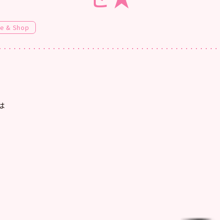
fe & Shop
は