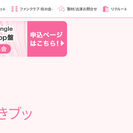
ット
ファンクラブ
-柱の会-
取材/出演
お問合せ
リクルート
きブッ