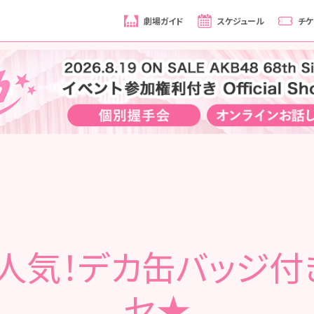
劇場ガイド
スケジュール
チケ
人気！デカ缶バッジ付
セ★