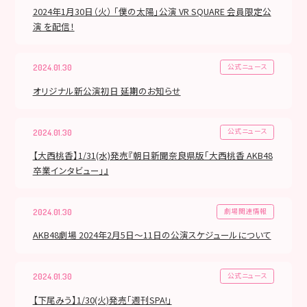
2024年1月30日（火） 「僕の太陽」公演 VR SQUARE 会員限定公
演 を配信！
公式ニュース
2024.01.30
オリジナル新公演初日 延期のお知らせ
公式ニュース
2024.01.30
【大西桃香】1/31(水)発売『朝日新聞奈良県版「大西桃香 AKB48
卒業インタビュー」』
劇場関連情報
2024.01.30
AKB48劇場 2024年2月5日～11日の公演スケジュールについて
公式ニュース
2024.01.30
【下尾みう】1/30(火)発売「週刊SPA!」