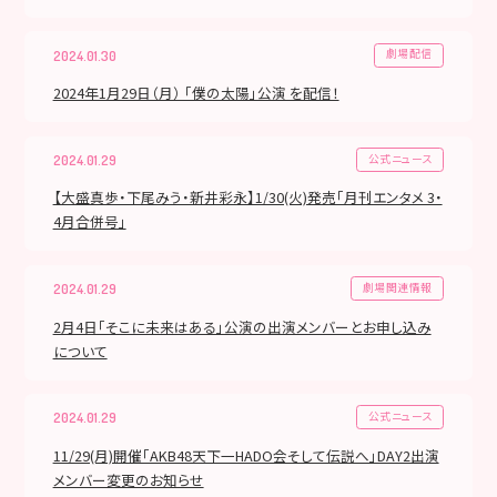
劇場配信
2024.01.30
2024年1月29日（月） 「僕の太陽」公演 を配信！
公式ニュース
2024.01.29
【大盛真歩・下尾みう・新井彩永】1/30(火)発売「月刊エンタメ 3・
4月合併号」
劇場関連情報
2024.01.29
2月4日「そこに未来はある」公演の出演メンバーとお申し込み
について
公式ニュース
2024.01.29
11/29(月)開催「AKB48天下一HADO会そして伝説へ」DAY2出演
メンバー変更のお知らせ