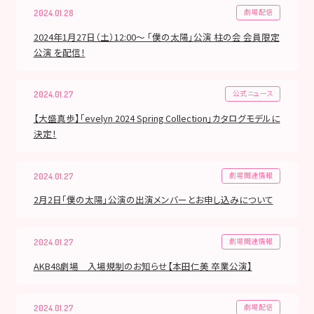
劇場配信
2024.01.28
2024年1月27日（土）12:00～ 「僕の太陽」公演 柱の会 会員限定
公演 を配信！
公式ニュース
2024.01.27
【大盛真歩】「evelyn 2024 Spring Collection」カタログモデルに
決定！
劇場関連情報
2024.01.27
2月2日「僕の太陽」公演の出演メンバーとお申し込みについて
劇場関連情報
2024.01.27
AKB48劇場 入場規制のお知らせ【本田仁美 卒業公演】
劇場配信
2024.01.27