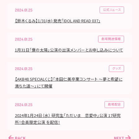
公式ニュース
2024.01.25
【鈴木くるみ】1/31(水) 発売「IDOL AND READ 037」
劇場関連情報
2024.01.25
1月31日「僕の太陽」公演の出演メンバーとお申し込みについて
グッズ
2024.01.25
【AKB48 SPECIALくじ】「本田仁美卒業コンサート ～夢と希望に
満ちた道～」にて開催
劇場配信
2024.01.25
2024年1月24日（水） 研究生「ただいま 恋愛中」公演 17研究
所！会員限定公演 を配信！
BACK
NEXT