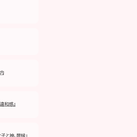
案内
E違和感』
女子と神、居候』