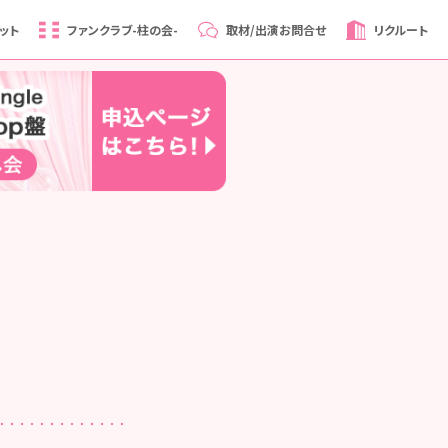
ット
ファンクラブ
-柱の会-
取材/出演
お問合せ
リクルート