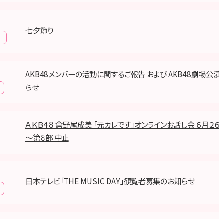
七夕飾り
報
AKB48メンバーの活動に関するご報告 および AKB48劇場
らせ
ＡＫＢ４８ 倉野尾成美 「元カレです」オンラインお話し会 ６月２
～第８部 中止
日本テレビ「THE MUSIC DAY」観覧者募集のお知らせ