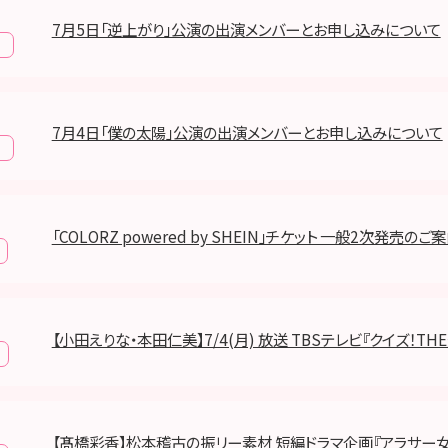
7月5日「逆上がり」公演の出演メンバーとお申し込みについて
報
7月4日「僕の太陽」公演の出演メンバーとお申し込みについて
報
「COLORZ powered by SHEIN」チケット 一般2次発売のご
【小田えりな・本田仁美】7/4(月) 放送 TBSテレビ『クイズ！TH
【髙橋彩香】松本稽古の振リー素材 短編ドラマ企画『アラサー