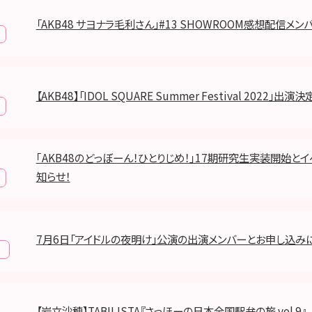
「AKB48 サヨナラ毛利さん」#13 SHOWROOM感想配信メ
【AKB48】「IDOL SQUARE Summer Festival 2022」出演決
｢AKB48のどっぼーん！ひとりじめ！｣17期研究生実装開始と
知らせ！
7月6日「アイドルの夜明け」公演の出演メンバーとお申し込み
報
【岩立沙穂】TABILISTA『さっほーの日本全国駅弁の旅 vol.9』