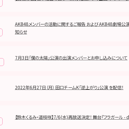
AKB48メンバーの活動に関するご報告 および AKB48劇場
知らせ
7月3日「僕の太陽」公演の出演メンバーとお申し込みについて
報
2022年6月27日（月） 田口チームK「逆上がり」公演 を配信！
【鈴木くるみ・道枝咲】7/6(水)再放送決定！ 舞台『フラガール - dan