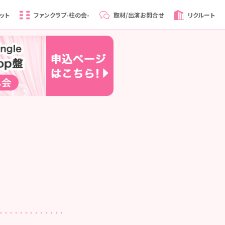
ット
ファンクラブ
-柱の会-
取材/出演
お問合せ
リクルート