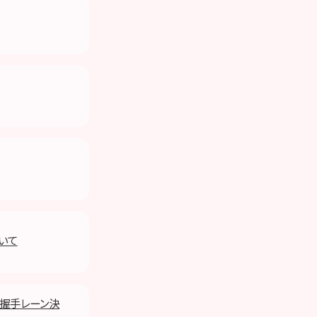
ついて
 握手レーン決