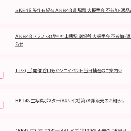
ＳＫＥ４８ 矢作有紀奈 ＡＫＢ４８ 劇場盤 大握手会 不参加・返
ＡＫＢ４８ ドラフト３期生 神山莉穂 劇場盤 大握手会 不参加・
らせ
11/3(土)開催 谷口もかソロイベント 当日抽選のご案内♡
HKT48 生写真ポスター(A4サイズ)第78弾 販売のお知らせ
AKB48 生写真ポスター(A4サイズ)第139弾 販売のお知らせ