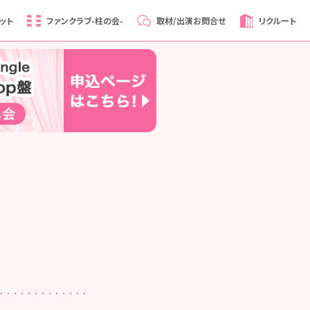
ット
ファンクラブ
-柱の会-
取材/出演
お問合せ
リクルート