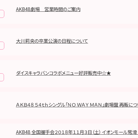
AKB48劇場 営業時間のご案内
報
大川莉央の卒業公演の日程について
報
ダイスキャラバンコラボメニュー好評販売中☆★
ＡＫＢ４８ ５４ｔｈシングル「ＮＯ ＷＡＹ ＭＡＮ」劇場盤 再販に
AKB48 全国握手会２０１８年１１月３日（土） イオンモール常滑