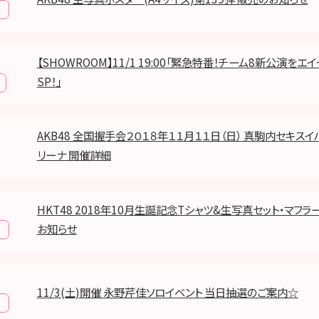
【SHOWROOM】11/1 19:00「緊急特番！チーム8新公演をエ
SP！」
AKB48 全国握手会２０１８年１１月１１日（日） 真駒内セキス
リーナ 開催詳細
HKT48 2018年10月生誕記念Tシャツ&生写真セット・マフラ
お知らせ
11/3(土)開催 永野芹佳ソロイベント 当日抽選のご案内☆