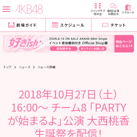
ファンクラブ
取材/出演
リクルート
-柱の会-
お問合せ
劇場ガイド
スケジュール
チケット
トップ
ニュース
ニュース詳細
2018年10月27日（土）
16:00～ チーム8 「PARTY
が始まるよ」公演 大西桃香
生誕祭を配信！