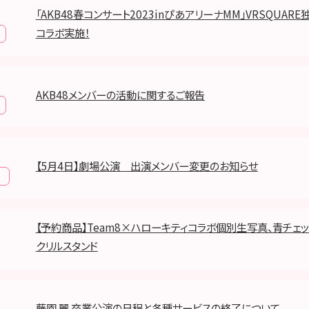
「AKB48春コンサート2023inぴあアリーナMM」VRSQUAR
コラボ実施！
AKB48メンバーの活動に関するご報告
【5月4日】劇場公演 出演メンバー変更のお知らせ
報
【予約商品】Team8×ハローキティコラボ個別生写真、青チェ
クリルスタンド
藤園 麗 卒業公演の日程と各種サービスの終了について