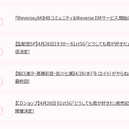
『Weverse』AKB48コミュニティ＆Weverse DMサービス 開
【生配信SP】4月26日19:30〜 61stSG「どうしても君が好き
信決定！
【坂口渚沙・髙橋彩音・吉川七瀬】4/26(水)「8（エイト）がやら
最終回！
【CDショップ】4月26日 61stSG「どうしても君が好きだ」発売
開催決定！