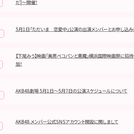
だ]～開催！
5月1日「ただいま 恋愛中」公演の出演メンバーとお申し込み
報
【下尾みう】映画「美男ペコパンと悪魔」横浜国際映画祭に招待
加！
AKB48劇場 5月1日〜5月7日の公演スケジュールについて
報
AKB48 メンバー公式SNSアカウント開設に関しまして