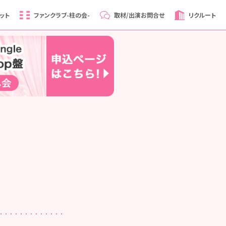
ット
ファンクラブ
-柱の会-
取材/出演
お問合せ
リクルート