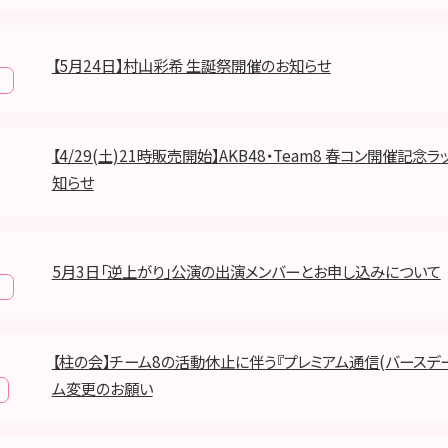
【5月24日】村山彩希 生誕祭開催のお知らせ
報
【4/29(土)21時販売開始】AKB48・Team8 春コン開催記念
知らせ
5月3日「逆上がり」公演の出演メンバーとお申し込みについて
報
【柱の会】チーム8の活動休止に伴う『プレミアム通信(バースデ
ム変更のお願い