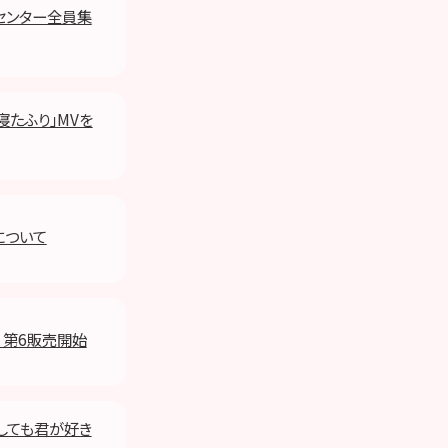
グセンター全員集
寝たふり」MVを
について
p盤 第6販売開始
どうしても君が好き