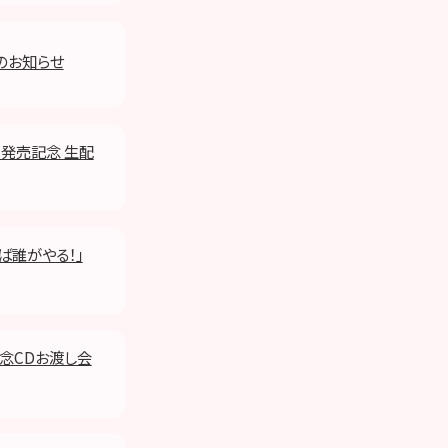
始のお知らせ
だ」発売記念 生配
ねば誰がやる！」
記念CDお渡し会