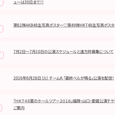
ューは30日まで！！
第82弾AKB48生写真ポスター♡第49弾HKT48生写真ポスタ
7月2日～7月10日の公演スケジュールと遠方枠募集について
報
2016年6月28日（火） チームK 「最終ベルが鳴る」公演を配信！
「ＨＫＴ４８夏のホールツアー２０１６」福岡・山口・愛媛公演チ
ご案内