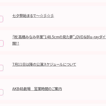
七夕祭始まるで～☆彡☆彡
「祝 高橋みなみ卒業“148.5cmの見た夢”」DVD＆Blu-ray
開！！
y
7月11日以降の公演スケジュールについて
報
AKB48劇場 営業時間のご案内
報