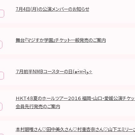
7月4日(月)の公演メンバーのお知らせ
報
舞台『マジすか学園』チケット一般発売のご案内
７月前半NMBコースターの日(๑•̀ㅂ•́)و✧
ＨＫＴ４８夏のホールツアー２０１６ 福岡・山口・愛媛公演チケ
会員先行発売のご案内
本村碧唯さん♡田中美久さん♡村重杏奈さん♡山下エミリー