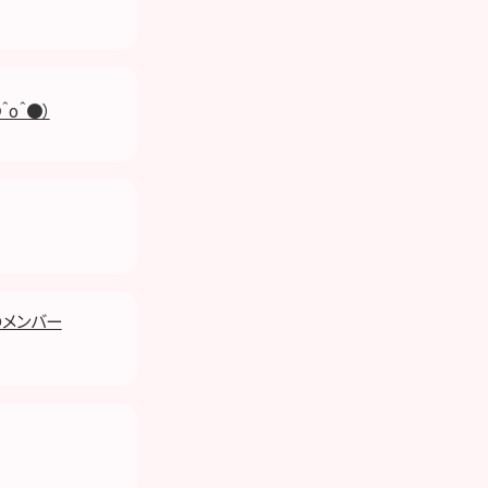
o＾●）
のメンバー