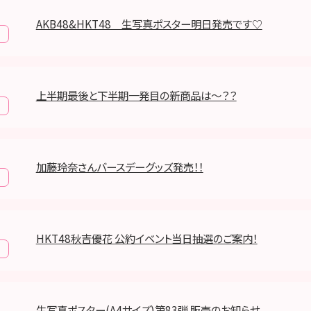
AKB48&HKT48 生写真ポスター明日発売です♡
上半期最後と下半期一発目の新商品は～？？
加藤玲奈さんバースデーグッズ発売！！
HKT48秋吉優花 公約イベント当日抽選のご案内！
生写真ポスター(A4サイズ)第83弾 販売のお知らせ