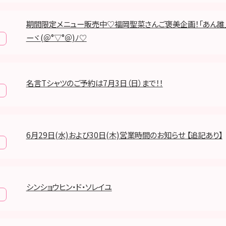
期間限定メニュー販売中♡福岡聖菜さんご褒美企画！「あん誰
ーヾ(＠°▽°＠)ﾉ​♡
名言Tシャツのご予約は7月3日（日）まで！！
6月29日(水)および30日(木)営業時間のお知らせ 【追記あり】
シンショウヒン・ド・ソレイユ