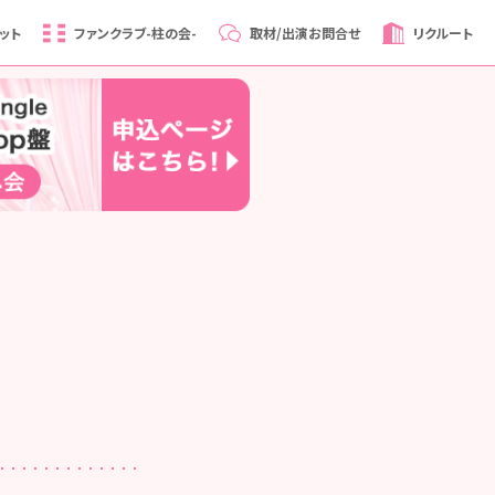
ット
ファンクラブ
-柱の会-
取材/出演
お問合せ
リクルート