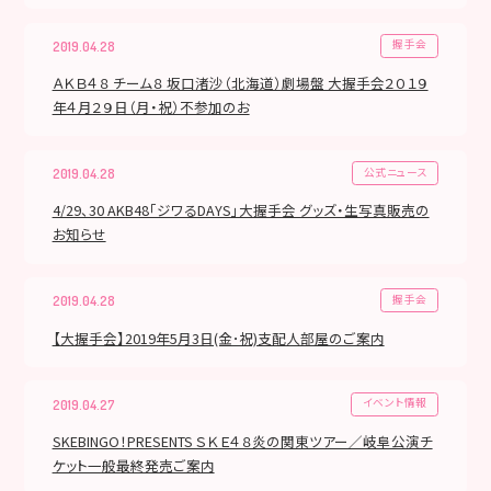
握手会
2019.04.28
ＡＫＢ４８ チーム８ 坂口渚沙（北海道）劇場盤 大握手会２０１９
年４月２９日（月・祝）不参加のお
公式ニュース
2019.04.28
4/29、30 AKB48「ジワるDAYS」大握手会 グッズ・生写真販売の
お知らせ
握手会
2019.04.28
【大握手会】2019年5月3日(金･祝)支配人部屋のご案内
イベント情報
2019.04.27
SKEBINGO！PRESENTS ＳＫＥ４８炎の関東ツアー／岐阜公演チ
ケット一般最終発売ご案内