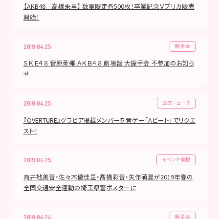
【AKB48 高橋朱里】 数量限定各500枚！卒業記念Ｖプリカ販売
開始！
握手会
2019.04.25
ＳＫＥ４８ 菅原茉椰 ＡＫＢ４８ 劇場盤 大握手会 不参加のお知ら
せ
公式ニュース
2019.04.25
『OVERTURE』グラビア掲載メンバーを音ゲー「Aビート」でリクエ
スト！
イベント情報
2019.04.25
向井地美音・佐々木優佳里・髙橋彩音・矢作萌夏が2019年春の
全国交通安全運動の埼玉県警ポスターに
握手会
2019.04.24