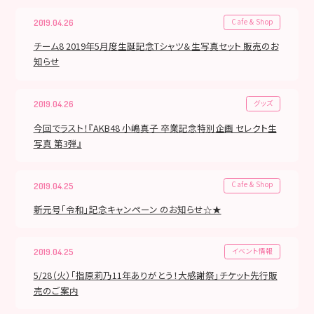
Cafe & Shop
2019.04.26
チーム8 2019年5月度生誕記念Tシャツ＆生写真セット 販売のお
知らせ
グッズ
2019.04.26
今回でラスト！『AKB48 小嶋真子 卒業記念特別企画 セレクト生
写真 第3弾』
Cafe & Shop
2019.04.25
新元号「令和」記念キャンペーン のお知らせ☆★
イベント情報
2019.04.25
5/28（火）「指原莉乃11年ありがとう！大感謝祭」チケット先行販
売のご案内