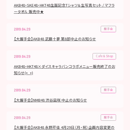
AKB48・SKE48・HKT48生誕記念Tシャツ＆生写真セット / マフラ
ータオル 販売中★
握手会
2019.04.29
【大握手会】AKB48 武藤十夢 第8部中止のお知らせ
Cafe & Shop
2019.04.29
AKB48・HKT48×ダイスキャラバンコラボメニュー販売終了のお
知らせ(+_+)
握手会
2019.04.29
【大握手会】NMB48 渋谷凪咲 中止のお知らせ
握手会
2019.04.29
【大握手会】AKB48 永野芹佳 4月29日（月・祝）企画内容変更の