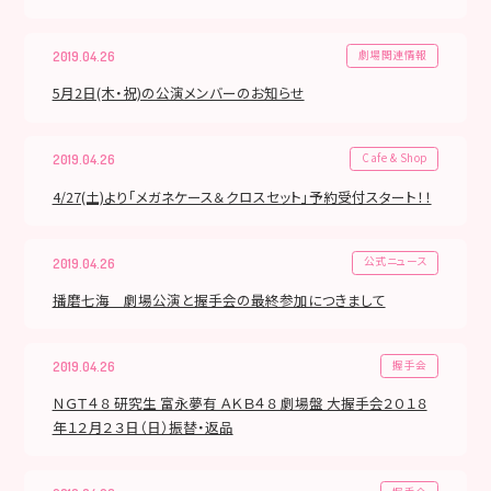
劇場関連情報
2019.04.26
5月2日(木・祝)の公演メンバーのお知らせ
Cafe & Shop
2019.04.26
4/27(土)より「メガネケース＆クロスセット」予約受付スタート！！
公式ニュース
2019.04.26
播磨七海 劇場公演と握手会の最終参加につきまして
握手会
2019.04.26
ＮＧＴ４８ 研究生 富永夢有 ＡＫＢ４８ 劇場盤 大握手会２０１８
年１２月２３日（日）振替・返品