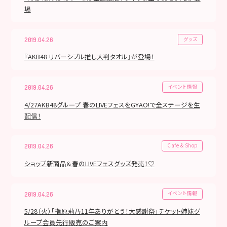
場
グッズ
2019.04.26
『AKB48 リバーシブル推し大判タオル』が登場！
イベント情報
2019.04.26
4/27AKB48グループ 春のLIVEフェスをGYAO!で全ステージを生
配信！
Cafe & Shop
2019.04.26
ショップ新商品＆春のLIVEフェスグッズ発売！♡
イベント情報
2019.04.26
5/28（火）「指原莉乃11年ありがとう！大感謝祭」チケット姉妹グ
ループ会員先行販売のご案内