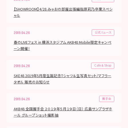
【SHOWROOM】4/28 みゃおの部屋出張編指原莉乃卒業スペシ
ャル
公式ニュース
2019.04.26
春のLIVEフェス in 横浜スタジアム AKB48 Mobile限定キャンペ
ーン開催！
Cafe & Shop
2019.04.26
SKE48 2019年5月度生誕記念Tシャツ＆生写真セット/マフラー
タオル 販売のお知らせ
握手会
2019.04.26
AKB48 全国握手会 ２０１９年５月１９日（日） 広島サンプラザホ
ール グループショット撮影抽