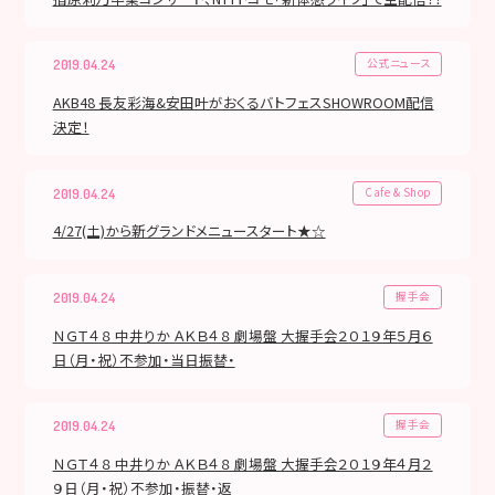
公式ニュース
2019.04.24
AKB48 長友彩海&安田叶がおくるバトフェスSHOWROOM配信
決定！
Cafe & Shop
2019.04.24
4/27(土)から新グランドメニュースタート★☆
握手会
2019.04.24
ＮＧＴ４８ 中井りか ＡＫＢ４８ 劇場盤 大握手会２０１９年５月６
日（月・祝）不参加・当日振替・
握手会
2019.04.24
ＮＧＴ４８ 中井りか ＡＫＢ４８ 劇場盤 大握手会２０１９年４月２
９日（月・祝）不参加・振替・返