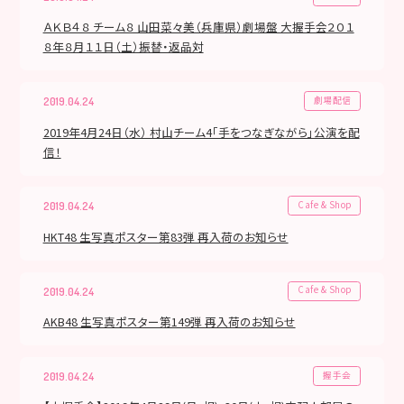
ＡＫＢ４８ チーム８ 山田菜々美（兵庫県）劇場盤 大握手会２０１
８年８月１１日（土）振替・返品対
劇場配信
2019.04.24
2019年4月24日（水） 村山チーム4「手をつなぎながら」公演を配
信！
Cafe & Shop
2019.04.24
HKT48 生写真ポスター第83弾 再入荷のお知らせ
Cafe & Shop
2019.04.24
AKB48 生写真ポスター第149弾 再入荷のお知らせ
握手会
2019.04.24