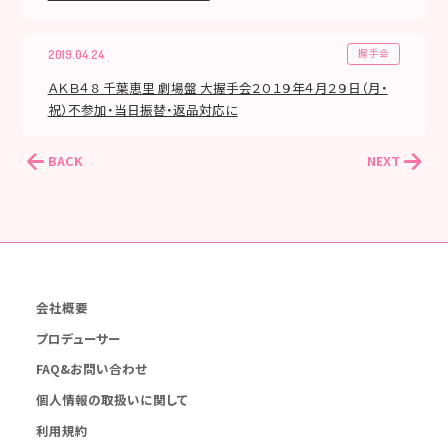
握手会
2019.04.24
ＡＫＢ４８ 千葉恵里 劇場盤 大握手会２０１９年４月２９日（月・
祝）不参加・当日振替・返品対応に
BACK
NEXT
会社概要
プロデューサー
FAQ&お問い合わせ
個人情報の取扱いに関して
利用規約