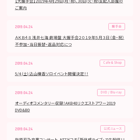
【大握手会】2019年4月29日(月･祝)、30日(火･祝)支配人部屋の
ご案内
握手会
2019.04.24
ＡＫＢ４８ 浅井七海 劇場盤 大握手会２０１９年５月３日（金・祝）
不参加・当日振替・返品対応につ
Cafe & Shop
2019.04.24
5/4 (土) 込山榛香ソロイベント開催決定！！
DVD / Blu-ray
2019.04.24
オーディオコメンタリー収録！AKB48リクエストアワー2019
DVD&BD
公式ニュース
2019.04.24
指原莉乃卒業コンサート、NTTドコモ「新体感ライブ」で生配信！！