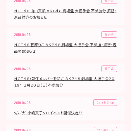
握手会
2019.04.26
ＮＧＴ４８ 山口真帆 ＡＫＢ４８ 劇場盤 大握手会 不参加分 振替・
返品対応のお知らせ
握手会
2019.04.26
ＮＧＴ４８ 菅原りこ ＡＫＢ４８ 劇場盤 大握手会 不参加・振替・返
品のお知らせ
握手会
2019.04.26
ＮＧＴ４８（兼任メンバーを除く）ＡＫＢ４８ 劇場盤 大握手会２０
１９年１月２０日（日）不参加分
Cafe & Shop
2019.04.26
5/7 (火) 小嶋真子ソロイベント開催決定！！
公式ニュース
2019.04.26