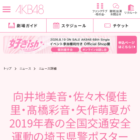
ファンクラブ
取材/出演
リクルート
-柱の会-
お問合せ
劇場ガイド
スケジュール
チケット
トップ
ニュース
ニュース詳細
向井地美音・佐々木優佳
里・髙橋彩音・矢作萌夏が
2019年春の全国交通安全
運動の埼玉県警ポスター