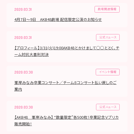
劇場関連情報
2020.03.31
4月7日～9日 AKB48劇場 配信限定公演のお知らせ
公式ニュース
2020.03.31
【プロフィール】3/31(火)19:00AKB48とかけまして○○ととく、チ
ーム対抗大喜利対決
イベント情報
2020.03.30
峯岸みなみ卒業コンサート／チーム８コンサート払い戻しのご
案内
公式ニュース
2020.03.30
【AKB48 峯岸みなみ】 “数量限定”各500枚！卒業記念Ｖプリカ
販売開始！