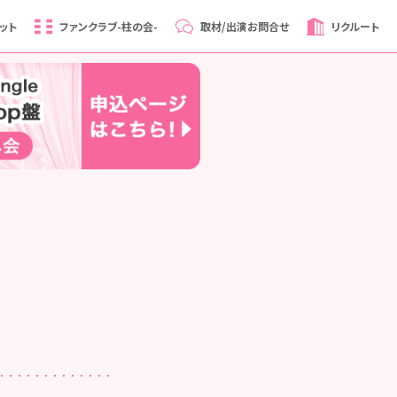
ット
ファンクラブ
-柱の会-
取材/出演
お問合せ
リクルート