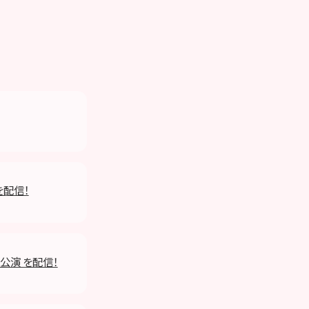
を配信！
」公演 を配信！