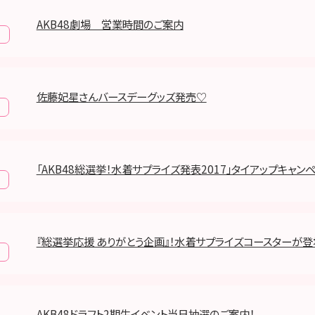
AKB48劇場 営業時間のご案内
報
佐藤妃星さんバースデーグッズ発売♡
「AKB48総選挙！水着サプライズ発表2017」タイアップキャン
『総選挙応援 ありがとう企画』！水着サプライズコースターが
AKB48ドラフト2期生イベント当日抽選のご案内！