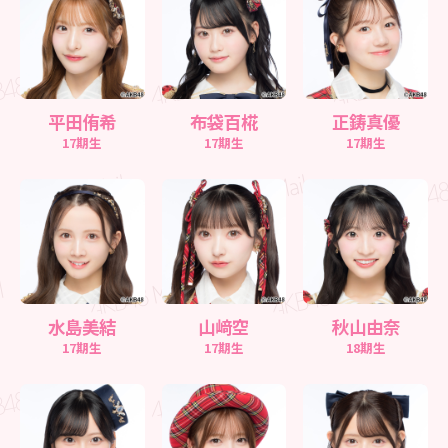
平田侑希
布袋百椛
正鋳真優
17期生
17期生
17期生
水島美結
山﨑空
秋山由奈
17期生
17期生
18期生