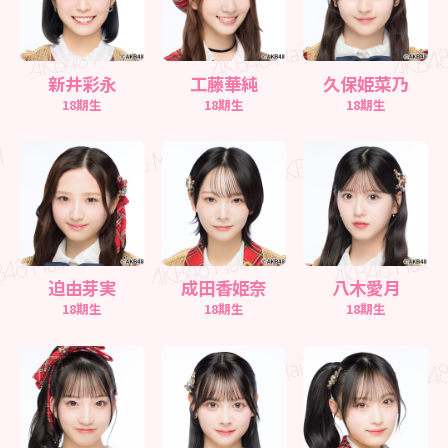
新井彩永
工藤華純
久保姫菜乃
18期生
18期生
18期生
迫由芽実
成田香姫奈
八木愛月
18期生
18期生
18期生