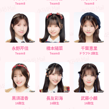
Team8
Team8
Team8
永野芹佳
橋本陽菜
千葉恵里
Team8
Team8
ドラフト2期生
黒須遥香
長友彩海
武藤小麟
16期生
16期生
16期生