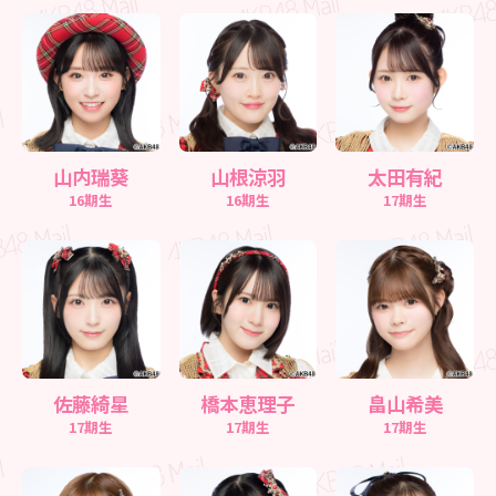
山内瑞葵
山根涼羽
太田有紀
16期生
16期生
17期生
佐藤綺星
橋本恵理子
畠山希美
17期生
17期生
17期生