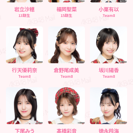
岩立沙穂
福岡聖菜
小栗有以
13期生
15期生
Team8
行天優莉奈
倉野尾成美
坂川陽香
Team8
Team8
Team8
下尾みう
髙橋彩音
徳永羚海