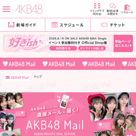
ファンクラブ
取材/出演
リクルート
-柱の会-
お問合せ
劇場ガイド
スケジュール
チケット
トップ
AKB48 Mail