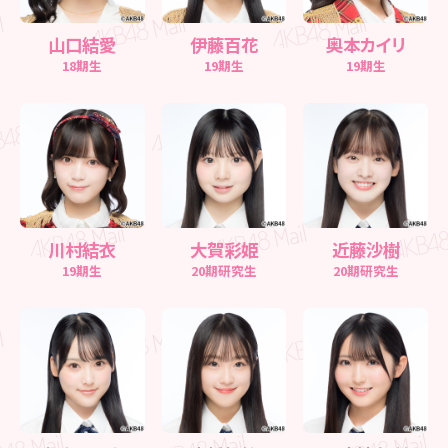
山口結愛
伊藤百花
奥本カイリ
18期生
19期生
19期生
川村結衣
大賀彩姫
近藤沙樹
19期生
20期研究生
20期研究生