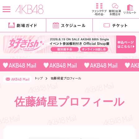
ファンクラブ
取材/出演
リクルート
-柱の会-
お問合せ
劇場ガイド
スケジュール
チケット
トップ
佐藤綺星プロフィール
AKB48 Mail
佐藤綺星プロフィール