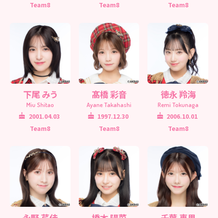
Team8
Team8
Team8
下尾 みう
髙橋 彩音
徳永 羚海
Miu Shitao
Ayane Takahashi
Remi Tokunaga
2001.04.03
1997.12.30
2006.10.01
Team8
Team8
Team8
永野 芹佳
橋本 陽菜
千葉 恵里