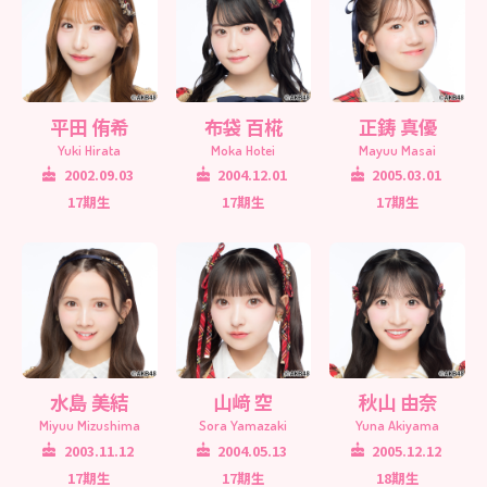
平田 侑希
布袋 百椛
正鋳 真優
Yuki Hirata
Moka Hotei
Mayuu Masai
2002.09.03
2004.12.01
2005.03.01
17期生
17期生
17期生
水島 美結
山﨑 空
秋山 由奈
Miyuu Mizushima
Sora Yamazaki
Yuna Akiyama
2003.11.12
2004.05.13
2005.12.12
17期生
17期生
18期生