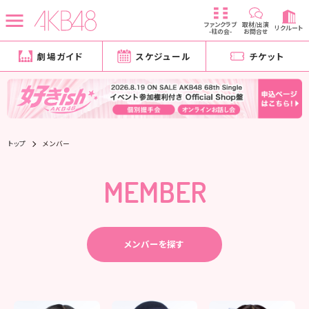
ファンクラブ
取材/出演
リクルート
-柱の会-
お問合せ
劇場ガイド
スケジュール
チケット
トップ
メンバー
MEMBER
メンバーを探す