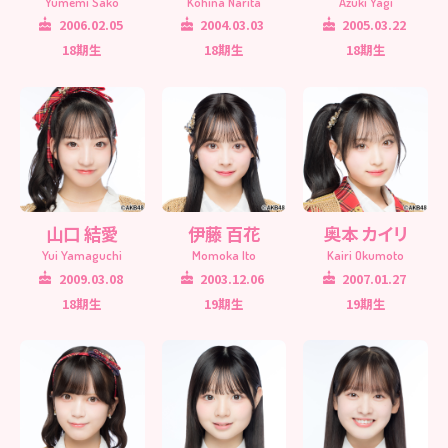
Yumemi Sako
Kohina Narita
Azuki Yagi
2006.02.05
2004.03.03
2005.03.22
18期生
18期生
18期生
山口 結愛
伊藤 百花
奥本 カイリ
Yui Yamaguchi
Momoka Ito
Kairi Okumoto
2009.03.08
2003.12.06
2007.01.27
18期生
19期生
19期生