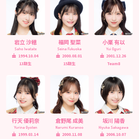
岩立 沙穂
福岡 聖菜
小栗 有以
Saho Iwatate
Seina Fukuoka
Yui Oguri
1994.10.04
2000.08.01
2001.12.26
13期生
15期生
Team8
行天 優莉奈
倉野尾 成美
坂川 陽香
Yurina Gyoten
Narumi Kuranoo
Hiyuka Sakagawa
1999.03.14
2000.11.08
2006.10.07