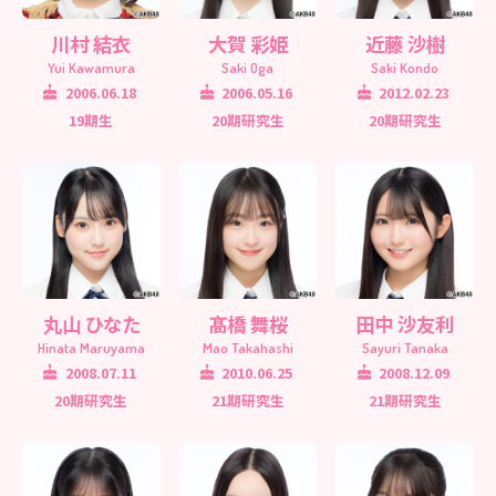
川村 結衣
大賀 彩姫
近藤 沙樹
Yui Kawamura
Saki Oga
Saki Kondo
2006.06.18
2006.05.16
2012.02.23
19期生
20期研究生
20期研究生
丸山 ひなた
髙橋 舞桜
田中 沙友利
Hinata Maruyama
Mao Takahashi
Sayuri Tanaka
2008.07.11
2010.06.25
2008.12.09
20期研究生
21期研究生
21期研究生