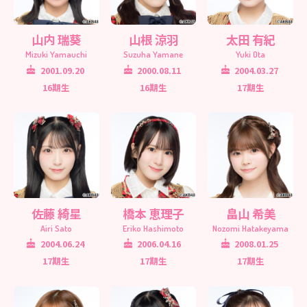
山内 瑞葵
山根 涼羽
太田 有紀
Mizuki Yamauchi
Suzuha Yamane
Yuki Ota
2001.09.20
2000.08.11
2004.03.27
16期生
16期生
17期生
佐藤 綺星
橋本 恵理子
畠山 希美
Airi Sato
Eriko Hashimoto
Nozomi Hatakeyama
2004.06.24
2006.04.16
2008.01.25
17期生
17期生
17期生