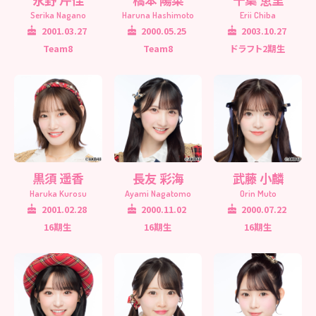
Serika Nagano
Haruna Hashimoto
Erii Chiba
2001.03.27
2000.05.25
2003.10.27
Team8
Team8
ドラフト2期生
黒須 遥香
長友 彩海
武藤 小麟
Haruka Kurosu
Ayami Nagatomo
Orin Muto
2001.02.28
2000.11.02
2000.07.22
16期生
16期生
16期生