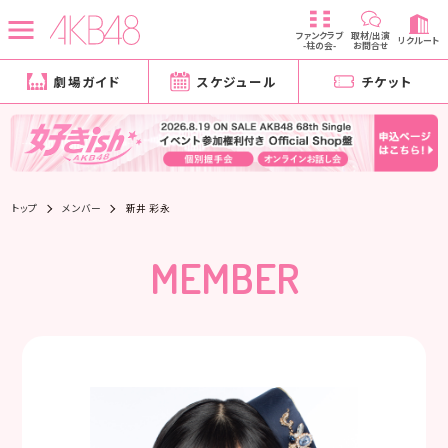
ファンクラブ
取材/出演
リクルート
-柱の会-
お問合せ
劇場ガイド
スケジュール
チケット
トップ
メンバー
新井 彩永
MEMBER