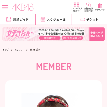
ファンクラブ
取材/出演
リクルート
-柱の会-
お問合せ
劇場ガイド
スケジュール
チケット
トップ
メンバー
黒須 遥香
MEMBER