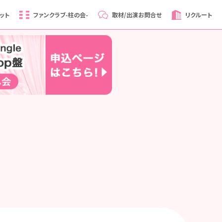
ット
ファンクラブ
-柱の会-
取材/出演
お問合せ
リクルート