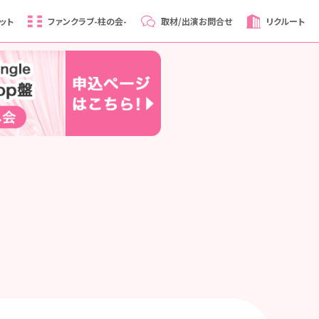
ット
ファンクラブ
-柱の会-
取材/出演
お問合せ
リクルート