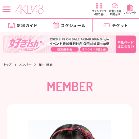
ファンクラブ
取材/出演
リクルート
-柱の会-
お問合せ
劇場ガイド
スケジュール
チケット
トップ
メンバー
川村 結衣
MEMBER