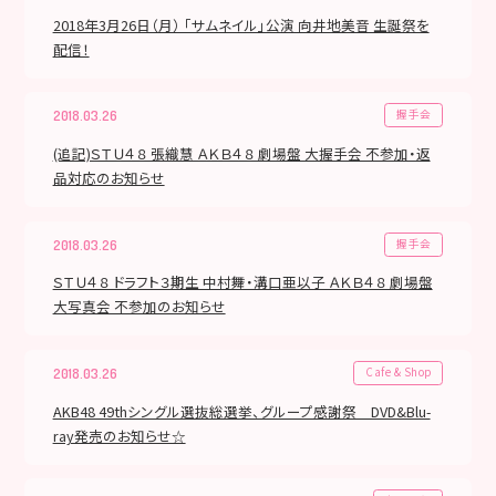
2018年3月26日（月） 「サムネイル」公演 向井地美音 生誕祭を
配信！
握手会
2018.03.26
(追記)ＳＴＵ４８ 張織慧 ＡＫＢ４８ 劇場盤 大握手会 不参加・返
品対応のお知らせ
握手会
2018.03.26
ＳＴＵ４８ ドラフト３期生 中村舞・溝口亜以子 ＡＫＢ４８ 劇場盤
大写真会 不参加のお知らせ
Cafe & Shop
2018.03.26
AKB48 49thシングル選抜総選挙、グループ感謝祭 DVD&Blu-
ray発売のお知らせ☆