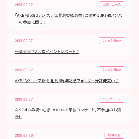
公式ニュース
2018.03.27
「AKB48 53rdシングル 世界選抜総選挙」に関するJKT48メンバ
ーの参加に関して
Cafe & Shop
2018.03.27
千葉恵里さんソロイベントレポート♡
Cafe & Shop
2018.03.27
AKB48グループ新聞 創刊6周年記念フォルダー好評発売中♪
公式ニュース
2018.03.27
ＡＫＢ４８早坂つむぎ「ＡＫＢ４８単独コンサート」不参加のお知
らせ
劇場配信
2018.03.26