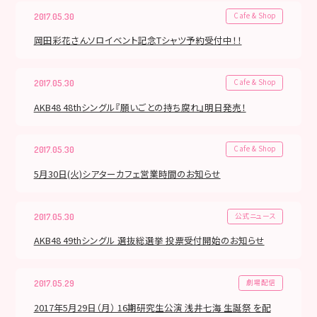
Cafe & Shop
2017.05.30
岡田彩花さんソロイベント記念Tシャツ予約受付中！！
Cafe & Shop
2017.05.30
AKB48 48thシングル『願いごとの持ち腐れ』明日発売！
Cafe & Shop
2017.05.30
5月30日(火)シアターカフェ営業時間のお知らせ
公式ニュース
2017.05.30
AKB48 49thシングル 選抜総選挙 投票受付開始のお知らせ
劇場配信
2017.05.29
2017年5月29日（月） 16期研究生公演 浅井七海 生誕祭 を配