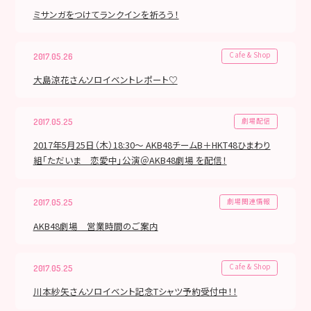
ミサンガをつけてランクインを祈ろう！
Cafe & Shop
2017.05.26
大島涼花さんソロイベントレポート♡
劇場配信
2017.05.25
2017年5月25日（木）18:30～ AKB48チームB＋HKT48ひまわり
組「ただいま 恋愛中」公演＠AKB48劇場 を配信！
劇場関連情報
2017.05.25
AKB48劇場 営業時間のご案内
Cafe & Shop
2017.05.25
川本紗矢さんソロイベント記念Tシャツ予約受付中！！