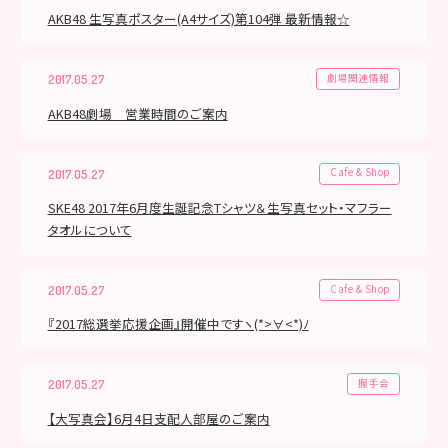
AKB48 生写真ポスター(A4サイズ)第104弾 最新情報☆
劇場関連情報
2017.05.27
AKB48劇場 営業時間のご案内
Cafe & Shop
2017.05.27
SKE48 2017年6月度生誕記念Tシャツ＆生写真セット・マフラー
タオルについて
Cafe & Shop
2017.05.27
『2017総選挙応援企画』開催中ですヽ(*>∀<*)ﾉ
握手会
2017.05.27
【大写真会】6月4日支配人部屋のご案内