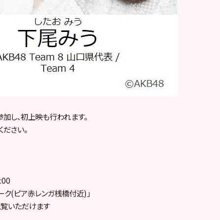
参加し、初上映も行われます。
ください。
:00
ーク(ピア赤レンガ桟橋付近)」
観覧いただけます