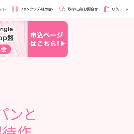
ット
ファンクラブ
-柱の会-
取材/出演
お問合せ
リクルート
パンと
招待作