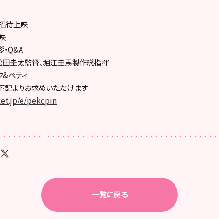
 招待上映
上映
・Q&A
松田圭太監督、堀江圭馬製作総指揮
ク&ペティ
下記よりお求めいただけます
ket.jp/e/pekopin
一覧に戻る