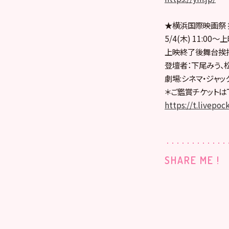
★横浜国際映画祭
5/4(木) 11:00〜
上映終了後舞台挨拶
登壇者：下尾みう、
劇場:シネマ・ジャッ
＊ご鑑賞チケットは
https://t.livepoc
SHARE ME !