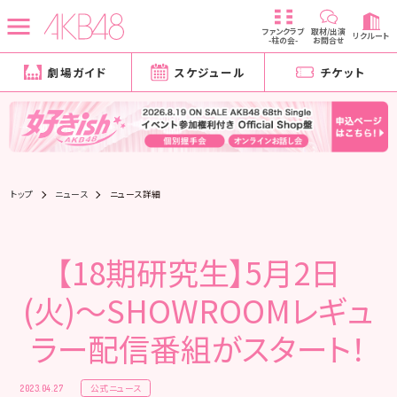
ファンクラブ
取材/出演
リクルート
-柱の会-
お問合せ
劇場ガイド
スケジュール
チケット
トップ
ニュース
ニュース詳細
【18期研究生】5月2日
(火)〜SHOWROOMレギュ
ラー配信番組がスタート！
公式ニュース
2023.04.27