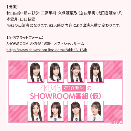
【出演】
秋山由奈・新井彩永・工藤華純・久保姫菜乃・迫 由芽実・成田香姫奈・八
木愛月・山口結愛
※#1の出演者になります。#2以降は内容により出演人数は変わります。
【配信プラットフォーム】
SHOWROOM AKB48 18期生オフィシャルルーム
https://www.showroom-live.com/r/akb48_18th