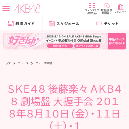
ファンクラブ
取材/出演
リクルート
-柱の会-
お問合せ
劇場ガイド
スケジュール
チケット
トップ
ニュース
ニュース詳細
ＳＫＥ４８ 後藤楽々 ＡＫＢ４
８ 劇場盤 大握手会 ２０１
８年８月１０日（金）・１１日
（土）・１