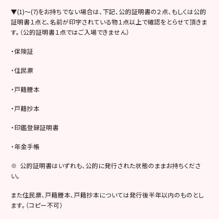
▼(1)～(7)をお持ちでない場合は、下記、公的証明書の２点、もしくは公的
証明書１点と、名前が印字されている物１点以上で確認をとらせて頂きま
す。（公的証明書１点ではご入場できません）
・保険証
・住民票
・戸籍謄本
・戸籍抄本
・印鑑登録証明書
・年金手帳
※ 公的証明書はいずれも、公的に発行された状態のままお持ちくださ
い。
また住民票、戸籍謄本、戸籍抄本については発行後半年以内のものとし
ます。（コピー不可）