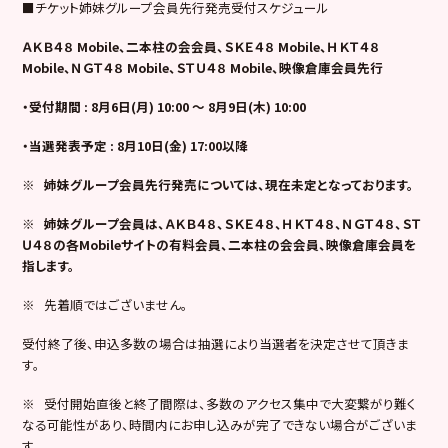
■チケット姉妹グループ会員先行発売受付スケジュール
ＡＫＢ４８ Mobile、二本柱の会会員、ＳＫＥ４８ Mobile、ＨＫＴ４８
Mobile、ＮＧＴ４８ Mobile、ＳＴＵ４８ Mobile、映像倉庫会員先行
・受付期間 : 8月6日(月) 10:00 ～ 8月9日(木) 10:00
・当選発表予定 : 8月10日(金) 17:00以降
※
姉妹グループ会員先行発売については、現在未定となっております。
※
姉妹グループ会員は、ＡＫＢ４８、ＳＫＥ４８、ＨＫＴ４８、ＮＧＴ４８、ＳＴ
Ｕ４８の各Mobileサイトの有料会員、二本柱の会会員、映像倉庫会員を
指します。
※ 先着順ではございません。
受付終了後、申込多数の場合は抽選により当選者を決定させて頂きま
す。
※ 受付開始直後と終了間際は、多数のアクセス集中で大変繋がり難く
なる可能性があり、時間内にお申し込みが完了できない場合がございま
す。