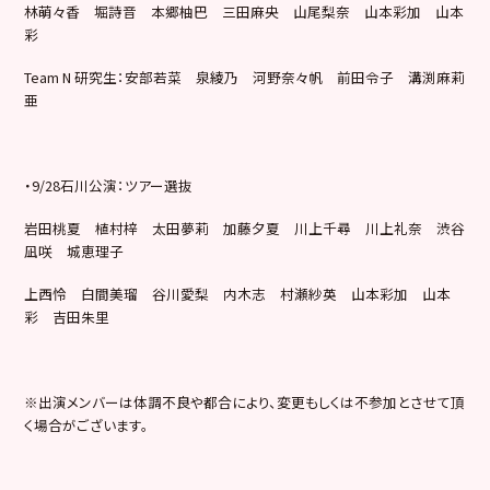
林萌々香 堀詩音 本郷柚巴 三田麻央 山尾梨奈 山本彩加 山本
彩
Team N 研究生：安部若菜 泉綾乃 河野奈々帆 前田令子 溝渕麻莉
亜
・9/28石川公演：ツアー選抜
岩田桃夏 植村梓 太田夢莉 加藤夕夏 川上千尋 川上礼奈 渋谷
凪咲 城恵理子
上西怜 白間美瑠 谷川愛梨 内木志 村瀬紗英 山本彩加 山本
彩 吉田朱里
※出演メンバーは体調不良や都合により、変更もしくは不参加とさせて頂
く場合がございます。