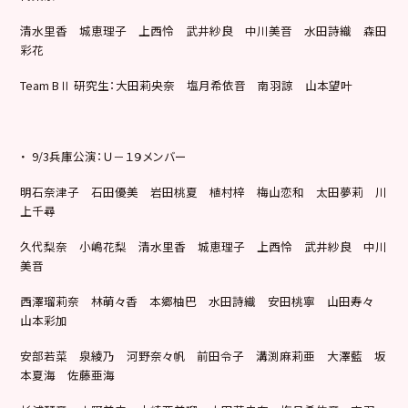
清水里香 城恵理子 上西怜 武井紗良 中川美音 水田詩織 森田
彩花
Team BⅡ 研究生：大田莉央奈 塩月希依音 南羽諒 山本望叶
・ 9/3兵庫公演：Ｕ－１９メンバー
明石奈津子 石田優美 岩田桃夏 植村梓 梅山恋和 太田夢莉 川
上千尋
久代梨奈 小嶋花梨 清水里香 城恵理子 上西怜 武井紗良 中川
美音
西澤瑠莉奈 林萌々香 本郷柚巴 水田詩織 安田桃寧 山田寿々
山本彩加
安部若菜 泉綾乃 河野奈々帆 前田令子 溝渕麻莉亜 大澤藍 坂
本夏海 佐藤亜海