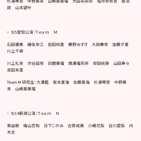
杉浦琴音 中野美来 山崎亜美瑠 大田莉央奈 塩月希依音 南羽
諒 山本望叶
・ 9/5愛知公演：Ｔｅａｍ Ｍ
石田優美 磯佳奈江 岩田桃夏 鵜野みずき 大段舞依 加藤夕夏
川上千尋
川上礼奈 渋谷凪咲 白間美瑠 西澤瑠莉奈 安田桃寧 山田寿々
吉田朱里
Team M 研究生：大澤藍 坂本夏海 佐藤亜海 杉浦琴音 中野美
来 山崎亜美瑠
・ 9/14新潟公演：Ｔｅａｍ Ｎ
東由樹 梅山恋和 日下このみ 古賀成美 小嶋花梨 谷川愛梨 内
木志