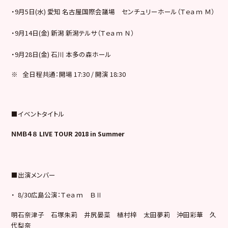
・9月5日(水) 愛知 名古屋国際会議場 センチュリーホール（Ｔｅａｍ Ｍ）
・9月14日(金) 新潟 新潟テルサ（Ｔｅａｍ Ｎ）
・9月28日(金) 石川 本多の森ホール
※ 全日程共通：開場 17:30 / 開演 18:30
■イベントタイトル
ＮＭＢ４８ LIVE TOUR 2018 in Summer
■出演メンバー
・ 8/30広島公演：Ｔｅａｍ ＢⅡ
明石奈津子 石塚朱莉 井尻晏菜 植村梓 太田夢莉 沖田彩華 久
代梨奈