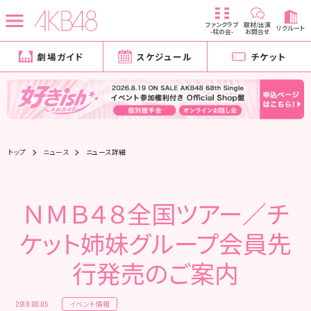
ファンクラブ
取材/出演
リクルート
-柱の会-
お問合せ
劇場ガイド
スケジュール
チケット
トップ
ニュース
ニュース詳細
ＮＭＢ４８全国ツアー／チ
ケット姉妹グループ会員先
行発売のご案内
イベント情報
2018.08.05