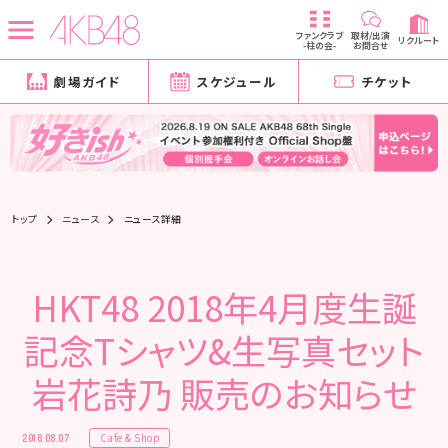
ファンクラブ
取材/出演
リクルート
-柱の会-
お問合せ
劇場ガイド
スケジュール
チケット
トップ
ニュース
ニュース詳細
HKT48 2018年4月度生誕
記念Tシャツ&生写真セット
岩花詩乃 販売のお知らせ
Cafe & Shop
2018.08.07