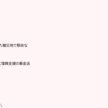
また被災地で懸命な
当日に復興支援の募金活
。