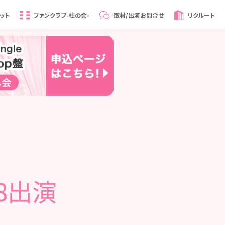
ット
ファンクラブ
-柱の会-
取材/出演
お問合せ
リクルート
B48出演