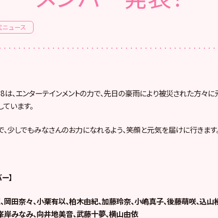
式ニュース
E 2018は、エンターテインメントの力で、先日の豪雨により被災された方々
しています。
6名で、少しでもみなさんのお力になれるよう、笑顔と元気を届けに行きます
バー】
、岡田奈々、小栗有以、柏木由紀、加藤玲奈、小嶋真子、後藤萌咲、込山
峯岸みなみ、向井地美音、武藤十夢、横山由依