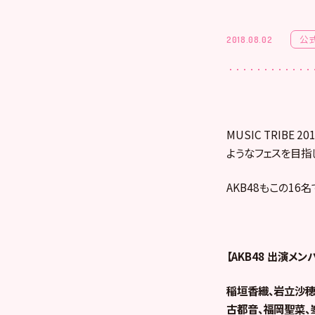
公
2018.08.02
MUSIC TRIB
ようなフェスを目指
AKB48もこの1
【AKB48 出演メン
稲垣香織、岩立沙穂
古都音、福岡聖菜、