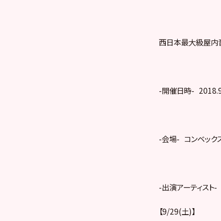
西日本最大級屋内音楽フ
-開催日時- 2018.9
-会場- コンベック
-出演アーティスト-
【9/29(土)】