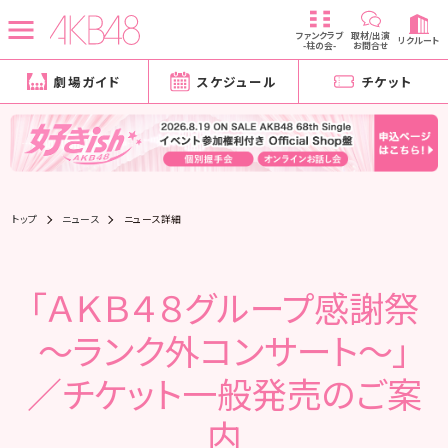
ファンクラブ
取材/出演
リクルート
-柱の会-
お問合せ
劇場ガイド
スケジュール
チケット
トップ
ニュース
ニュース詳細
「ＡＫＢ４８グループ感謝祭
～ランク外コンサート～」
／チケット一般発売のご案
内