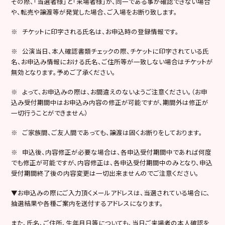
その際、「当選者様」と「来場者様」が、同一である事が確認できない場合
や、転売や譲渡等が発覚した場合、ご入場をお断り致します。
※ チケットに印字される氏名は、お申込時の登録情報です。
※ 公演当日、本人確認書類チェックの際、チケットに印字されている氏
名、お申込み情報における氏名、ご住所等が一致しない場合はチケットが
無効となります。予めご了承ください。
※ よって、お申込みの際は、お間違えのないようご注意ください。（お申
込み受付期間中はお申込み内容の修正が可能ですが、期間外は修正が
一切行うことができません）
※ ご家族間、ご友人間であっても、譲渡は固くお断りをしております。
※ 申込後、内容修正が必要な場合は、各申込受付期間中であれば何度
でも修正が可能ですが、内容修正は、各申込受付期間中のみとなり、申込
受付期間終了後の内容変更は一切出来ませんのでご注意ください。
▼お申込みの際にご入力頂くメールアドレスは、当選されている場合に、
抽選結果や各種ご案内を送付するアドレスになります。
また、氏名、ご住所、生年月日等についても、当日ご来場者の本人確認を