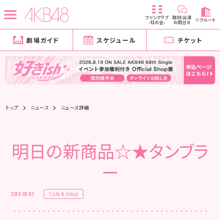
ファンクラブ
取材/出演
リクルート
-柱の会-
お問合せ
劇場ガイド
スケジュール
チケット
トップ
ニュース
ニュース詳細
明日の新商品☆★タンブラ
ー
Cafe & Shop
2018.08.03