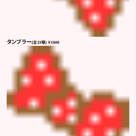
タンブラ
ー
(全23種)
￥1600