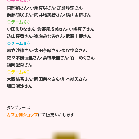
♢チームA♢
岡部麟さん・小栗有以さん・加藤玲奈さん
後藤萌咲さん・向井地美音さん・横山由依さん
♢チームK♢
小田えりなさん・倉野尾成美さん・小嶋真子さん
込山榛香さん・峯岸みなみさん・武藤十夢さん
♢チームB♢
岩立沙穂さん・太田奈緒さん・久保怜音さん
佐々木優佳里さん・高橋朱里さん・谷口めぐさん
福岡聖菜さん
♢チーム4♢
大西桃香さん・岡田奈々さん・川本紗矢さん
坂口渚沙さん
タンブラーは
カフェ側ショップ
にて販売いたします