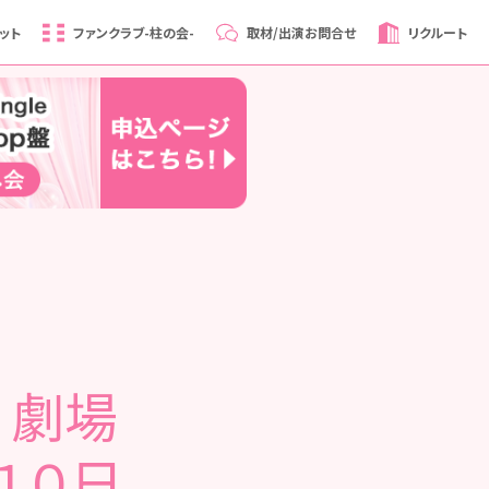
ット
ファンクラブ
-柱の会-
取材/出演
お問合せ
リクルート
 劇場
１０日