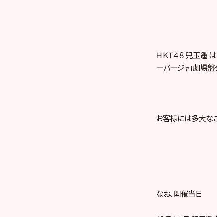
ＨＫＴ４８ 兒玉遥 
ーバージャ」劇場盤
お客様には多大なご
なお、開催当日