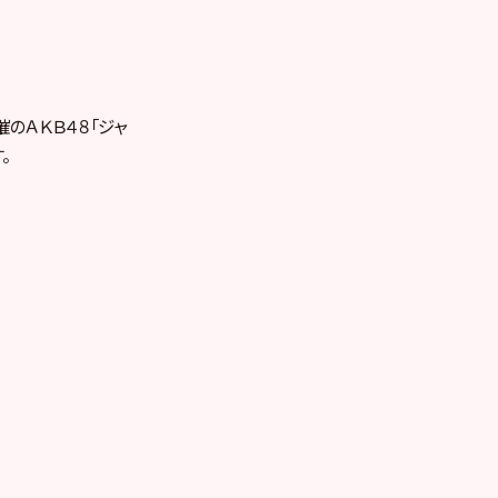
催のＡＫＢ４８「ジャ
。