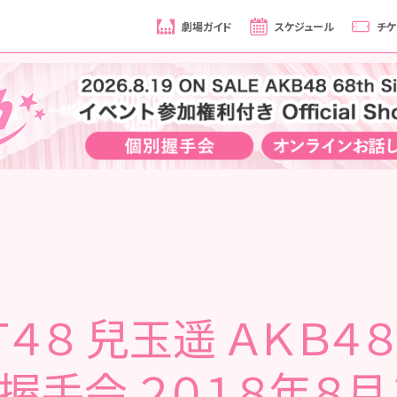
劇場ガイド
スケジュール
チケ
Ｔ４８ 兒玉遥 ＡＫＢ４８
大握手会 ２０１８年８月