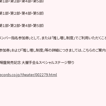
 第１部・第２部・第４部・第５部）
 第１部・第２部・第４部・第５部）
 第１部・第２部・第４部・第５部）
メンバー指名参加券」として、または「推し増し制度」でご利用いただくこ
参加券」および「推し増し制度」等の詳細につきましては、こちらのご案内
劇場盤発売記念 大握手会＆スペシャルステージ祭り
records.co.jp/theater/002279.html