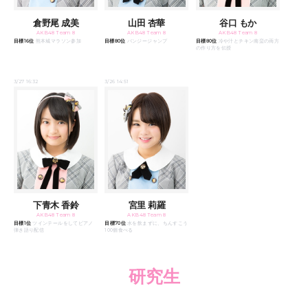
倉野尾 成美
山田 杏華
谷口 もか
AKB48 Team 8
AKB48 Team 8
AKB48 Team 8
目標16位
熊本城マラソン参加
目標80位
バンジージャンプ
目標80位
冷や汁とチキン南蛮の両方
の作り方を伝授
3/27 16:32
3/26 14:51
下青木 香鈴
宮里 莉羅
AKB48 Team 8
AKB48 Team 8
目標1位
ツインテールをしてピアノ
目標70位
水を飲まずに、ちんすこう
弾き語り配信
100個食べる
研究生