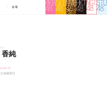
）
会場
UGI
 香純
ミ
Team 8
:16立候補受付