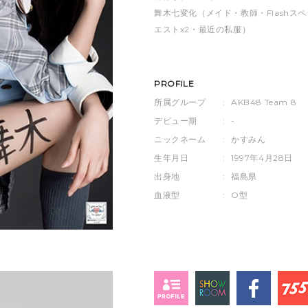
舞木七変化（メイド・教師・Flash
エストx2・最近の私服）
PROFILE
所属グループ
:
AKB48 Team 8
デビュー期
:
-
ニックネーム
:
かすみん
生年月日
:
1997年4月28日
出身地
:
福島県
血液型
:
O型