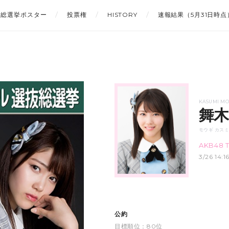
総選挙ポスター
投票権
HISTORY
速報結果（5月31日時点
KASUMI MO
舞木
モウギ カス
AKB48 
3/26 14
公約
目標順位：80位