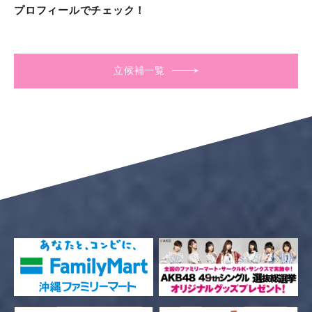
プロフィールでチェック！
立候補一覧