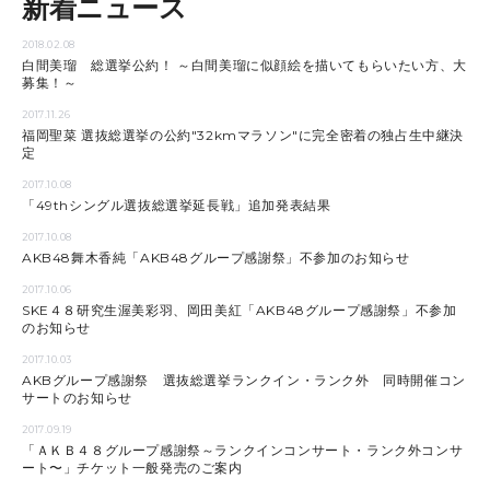
新着ニュース
2018.02.08
白間美瑠 総選挙公約！ ～白間美瑠に似顔絵を描いてもらいたい方、大
募集！～
2017.11.26
福岡聖菜 選抜総選挙の公約"32kmマラソン"に完全密着の独占生中継決
定
2017.10.08
「49thシングル選抜総選挙延長戦」追加発表結果
2017.10.08
AKB48舞木香純「AKB48グループ感謝祭」不参加のお知らせ
2017.10.06
SKE４８研究生渥美彩羽、岡田美紅「AKB48グループ感謝祭」不参加
のお知らせ
2017.10.03
AKBグループ感謝祭 選抜総選挙ランクイン・ランク外 同時開催コン
サートのお知らせ
2017.09.19
「ＡＫＢ４８グループ感謝祭～ランクインコンサート・ランク外コンサ
ート〜」チケット一般発売のご案内