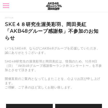
toggle
navigation
2017.10.06
SKE４８研究生渥美彩羽、岡田美紅
「AKB48グループ感謝祭」不参加のお知
らせ
いつもSKE48、ならびにAKB48グループを応援していただき、
誠にありがとうございます。
SKE48研究生の渥美彩羽と岡田美紅は、怪我のため、10月8日
（日）「AKB48グループ感謝祭〜ランク外コンサート〜」を不参
加とさせて頂きます。
開催直前のご案内となってしまたことを、心よりお詫び申し上げ
ます。
ご理解、ご了承のほど宜しくお願い致します。