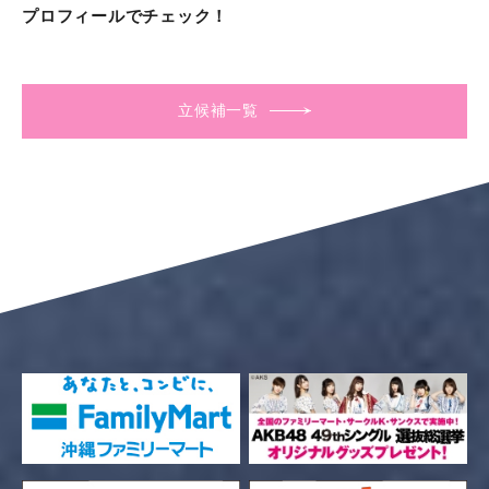
プロフィールでチェック！
立候補一覧