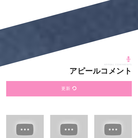
APPEAL COMMENTS
アピールコメント
更新