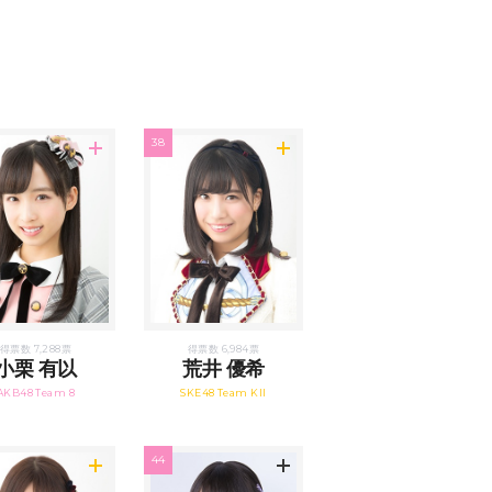
38
得票数 7,288票
得票数 6,984票
小栗 有以
荒井 優希
AKB48 Team 8
SKE48 Team KII
44