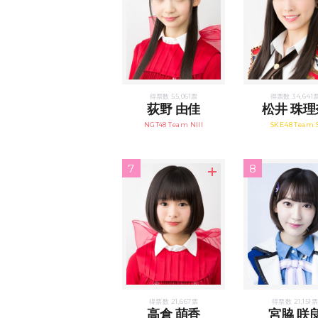
得票数 55,061票
得票数 34,641
荻野 由佳
松井 珠理
NGT48 Team NIII
SKE48 Team 
7
8
得票数 21,667票
得票数 21,151票
高倉 萌香
宮脇 咲