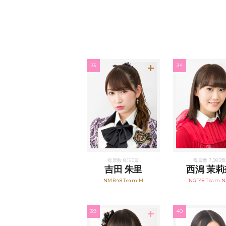
33
34
得票数 8,160票
得票数 7,983票
吉田 朱里
西潟 茉莉
NMB48 Team M
NGT48 Team NI
39
40