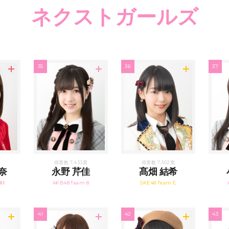
ネクストガールズ
35
36
37
得票数 7,433票
得票数 7,302票
奈
永野 芹佳
髙畑 結希
II
AKB48 Team 8
SKE48 Team E
41
42
43