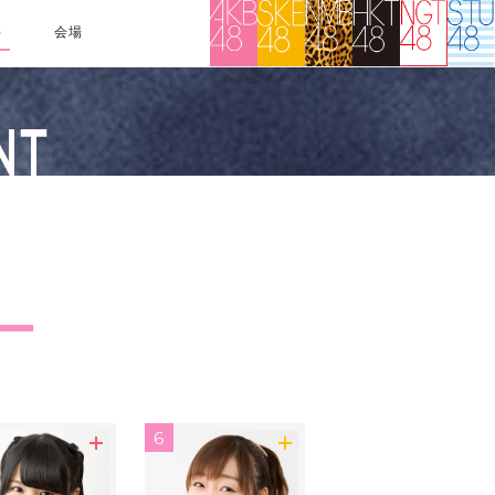
）
会場
ー
6