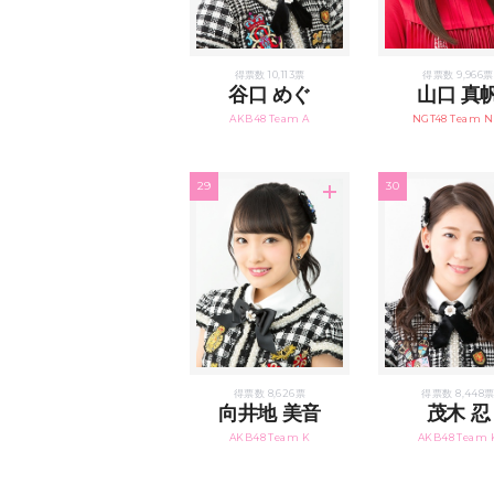
得票数 10,113票
得票数 9,966票
谷口 めぐ
山口 真
AKB48 Team A
NGT48 Team NI
29
30
得票数 8,626票
得票数 8,448
向井地 美音
茂木 忍
AKB48 Team K
AKB48 Team 