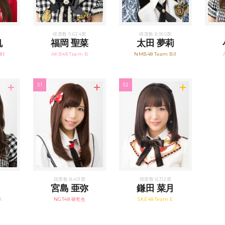
得票数 9,624票
得票数 8,965票
帆
福岡 聖菜
太田 夢莉
II
AKB48 Team B
NMB48 Team BII
31
32
票
得票数 8,401票
得票数 8,312票
宮島 亜弥
鎌田 菜月
K
NGT48 研究生
SKE48 Team E