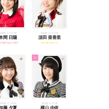
得票数 25,032票
得票数 24,947票
本間 日陽
須田 亜香里
GT48 Team NIII
SKE48 Team E
12
得票数 12,396票
得票数 12,031票
加藤 夕夏
横山 由依