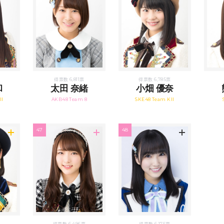
票
得票数 6,811票
得票数 6,785票
和
太田 奈緒
小畑 優奈
II
AKB48 Team 8
SKE48 Team KII
47
48
得票数 6,496票
得票数 6,175票