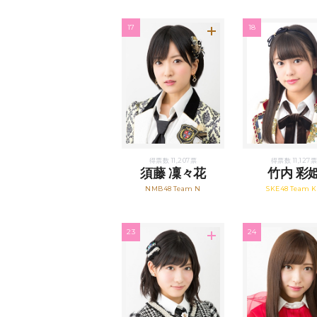
17
18
得票数 11,207票
得票数 11,127票
須藤 凜々花
竹内 彩
NMB48 Team N
SKE48 Team K
23
24