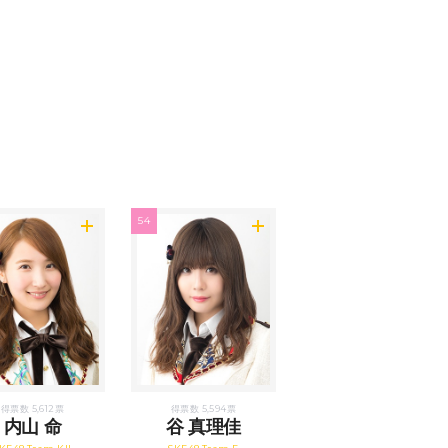
54
得票数 5,612票
得票数 5,594票
内山 命
谷 真理佳