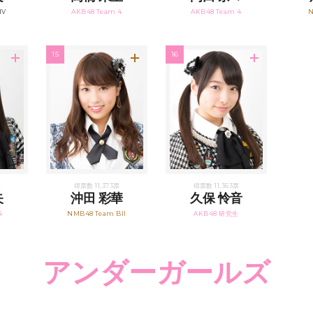
IV
AKB48 Team 4
AKB48 Team 4
N
15
16
票
得票数 11,373票
得票数 11,363票
矢
沖田 彩華
久保 怜音
4
NMB48 Team BII
AKB48 研究生
アンダーガールズ