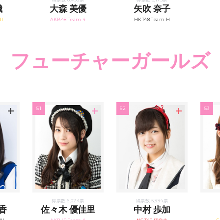
織
大森 美優
矢吹 奈子
II
AKB48 Team 4
HKT48 Team H
フューチャーガールズ
51
52
53
得票数 6,024票
得票数 5,994票
香
佐々木 優佳里
中村 歩加