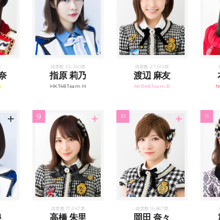
票
得票数 32,340票
得票数 27,614票
奈
指原 莉乃
渡辺 麻友
S
HKT48 Team H
AKB48 Team B
N
9
10
11
得票数 17,047票
得票数 16,867票
良
高橋 朱里
岡田 奈々