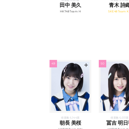
田中 美久
青木 詩
HKT48 Team H
SKE48 Team K
49
50
得票数 6,144票
得票数 6,031票
朝長 美桜
冨吉 明日