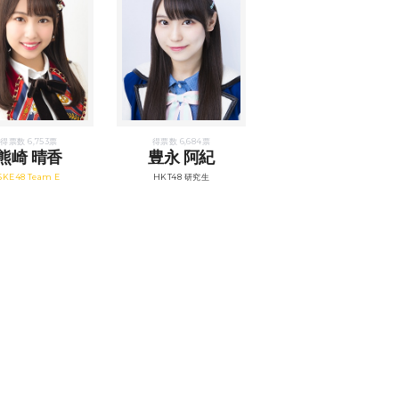
得票数 6,753票
得票数 6,684票
熊崎 晴香
豊永 阿紀
SKE48 Team E
HKT48 研究生