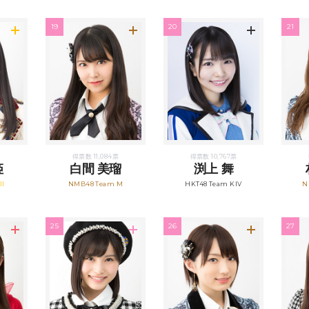
19
20
21
得票数 11,084票
得票数 10,767票
姫
白間 美瑠
渕上 舞
II
NMB48 Team M
HKT48 Team KIV
N
25
26
27