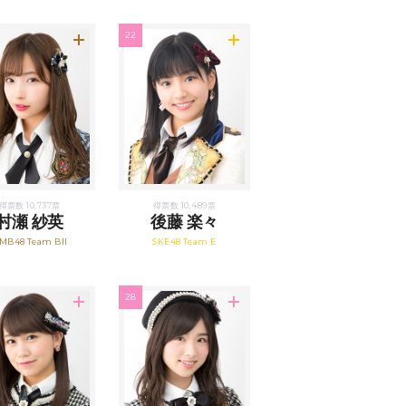
22
得票数 10,737票
得票数 10,489票
村瀬 紗英
後藤 楽々
MB48 Team BII
SKE48 Team E
28