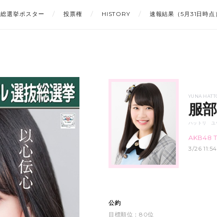
総選挙ポスター
投票権
HISTORY
速報結果（5月31日時点
YUNA HATT
服部
ハットリ ユ
AKB48 
3/26 11
公約
目標順位：80位