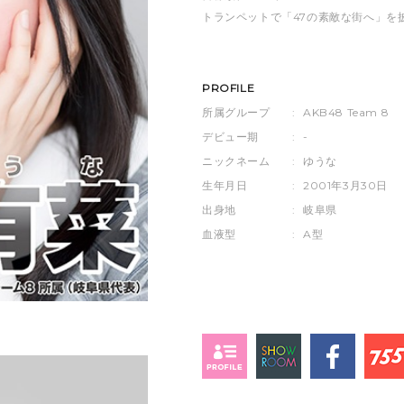
トランペットで「47の素敵な街へ」を
PROFILE
所属グループ
:
AKB48 Team 8
デビュー期
:
-
ニックネーム
:
ゆうな
生年月日
:
2001年3月30日
出身地
:
岐阜県
血液型
:
A型