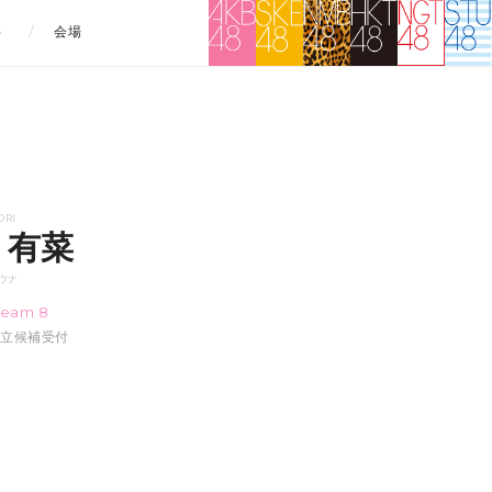
）
会場
ORI
 有菜
ウナ
Team 8
:54立候補受付