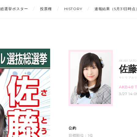
総選挙ポスター
投票権
HISTORY
速報結果（5月31日時点
AKARI SATO
佐藤
サトウ アカ
AKB48 
3/27 1
公約
目標順位：1位