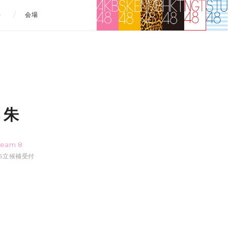
）
会場
 朱
リ
Team 8
4:05立候補受付