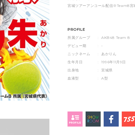
宮城ツアーアンコール配信※Team8
PROFILE
所属グループ
:
AKB48 Team 8
デビュー期
:
-
ニックネーム
:
あかりん
生年月日
:
1996年11月9日
出身地
:
宮城県
血液型
:
A型