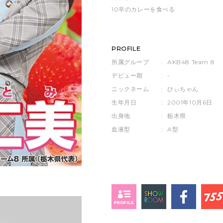
10辛のカレーを食べる
PROFILE
所属グループ
:
AKB48 Team 8
デビュー期
:
-
ニックネーム
:
ひぃちゃん
生年月日
:
2001年10月6日
出身地
:
栃木県
血液型
:
A型