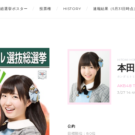
総選挙ポスター
投票権
HISTORY
速報結果（5月31日時点
HITOMI HO
本田
ホンダ ヒト
AKB48 
3/27 1
公約
目標順位：80位