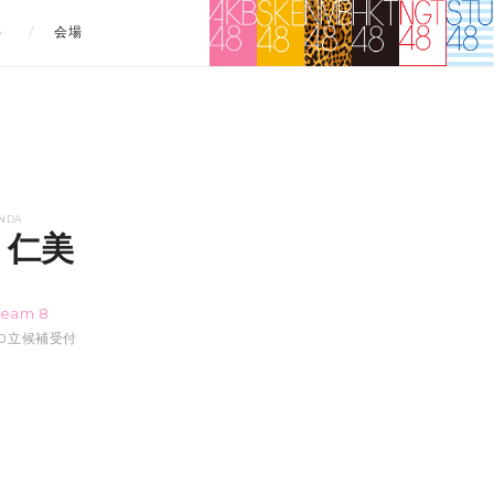
）
会場
NDA
 仁美
ミ
Team 8
4:40立候補受付