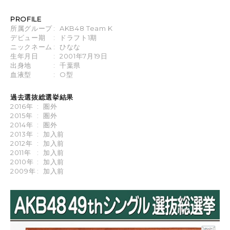
PROFILE
所属グループ
:
AKB48 Team K
デビュー期
:
ドラフト1期
ニックネーム
:
ひなな
生年月日
:
2001年7月19日
出身地
:
千葉県
血液型
:
O型
過去選抜総選挙結果
2016年
:
圏外
2015年
:
圏外
2014年
:
圏外
2013年
:
加入前
2012年
:
加入前
2011年
:
加入前
2010年
:
加入前
2009年
:
加入前