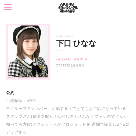
toggle
navigation
HINANA SHIMOGUCHI
下口 ひなな
シモグチ ヒナナ
AKB48 Team K
3/27 13:59立候補受付
公約
目標順位：49位
全グループのメンバー、活動する上でとてもお世話になっている
スタッフさん(劇場支配人さんやしのぶさんなどファンの皆さんが
知ってる方)のオフショットかソロショットを1週間で撮影しSNSに
アップする