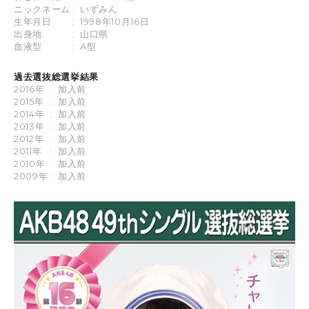
ニックネーム
:
いずみん
生年月日
:
1998年10月16日
出身地
:
山口県
血液型
:
A型
過去選抜総選挙結果
2016年
:
加入前
2015年
:
加入前
2014年
:
加入前
2013年
:
加入前
2012年
:
加入前
2011年
:
加入前
2010年
:
加入前
2009年
:
加入前