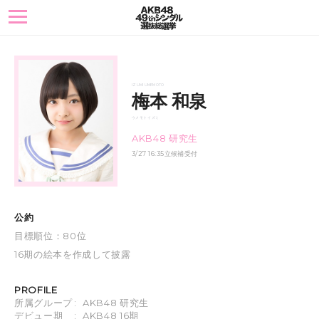
toggle
navigation
IZUMI UMEMOTO
梅本 和泉
ウメモト イズミ
AKB48 研究生
3/27 16:35立候補受付
公約
目標順位：80位
16期の絵本を作成して披露
PROFILE
所属グループ
:
AKB48 研究生
デビュー期
:
AKB48 16期