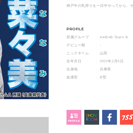
神戸牛の乳搾りを一日中やってから、
PROFILE
所属グループ
:
AKB48 Team 8
デビュー期
:
-
ニックネーム
:
山田
生年月日
:
1999年2月9日
出身地
:
兵庫県
血液型
:
B型