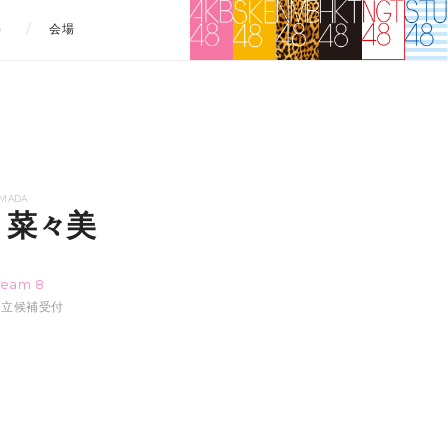
）
会場
AMADA
 菜々美
ミ
Team 8
:12立候補受付