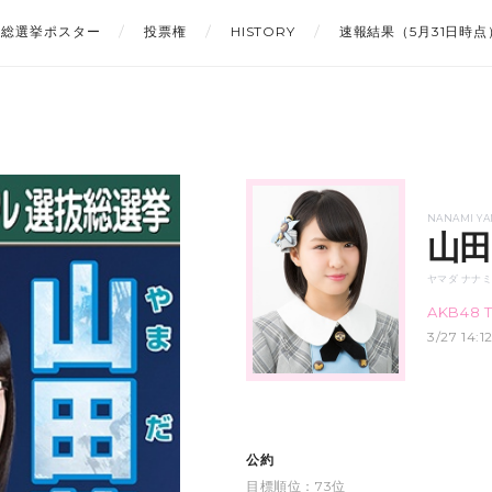
総選挙ポスター
投票権
HISTORY
速報結果（5月31日時点
NANAMI Y
山田
ヤマダ ナナ
AKB48 
3/27 14
公約
目標順位：73位