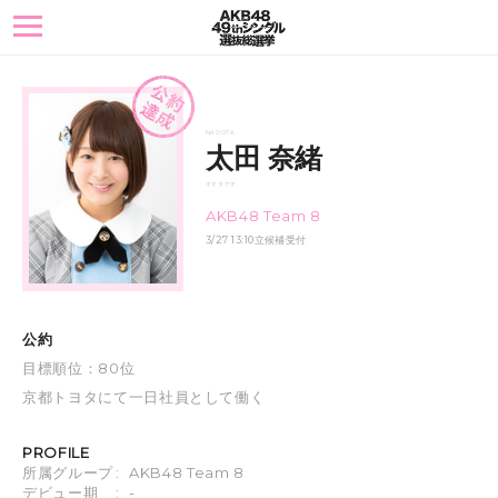
toggle
navigation
NAO OTA
太田 奈緒
オオタ ナオ
AKB48 Team 8
3/27 13:10立候補受付
公約
目標順位：80位
京都トヨタにて一日社員として働く
PROFILE
所属グループ
:
AKB48 Team 8
デビュー期
:
-