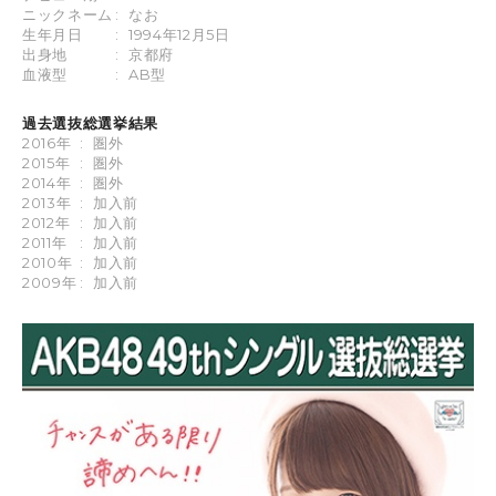
ニックネーム
:
なお
生年月日
:
1994年12月5日
出身地
:
京都府
血液型
:
AB型
過去選抜総選挙結果
2016年
:
圏外
2015年
:
圏外
2014年
:
圏外
2013年
:
加入前
2012年
:
加入前
2011年
:
加入前
2010年
:
加入前
2009年
:
加入前