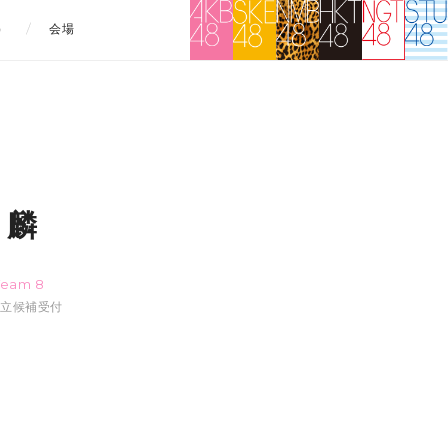
）
会場
 麟
Team 8
:17立候補受付