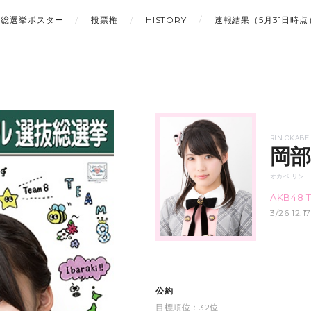
総選挙ポスター
投票権
HISTORY
速報結果（5月31日時点
RIN OKABE
岡部
オカベ リン
AKB48 
3/26 12
公約
目標順位：32位