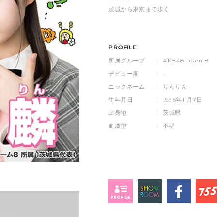
茨城から東京まで歩く
PROFILE
所属グループ
:
AKB48 Team 8
デビュー期
:
-
ニックネーム
:
りんりん
生年月日
:
1996年11月7日
出身地
:
茨城県
血液型
:
不明