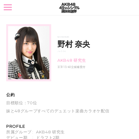
toggle
navigation
NAO NOMURA
野村 奈央
ノムラ ナオ
AKB48 研究生
3/31 13:40立候補受付
公約
目標順位：70位
妹と48グループすべてのデュエット楽曲カラオケ配信
PROFILE
所属グループ
:
AKB48 研究生
デビュー期
:
ドラフト2期