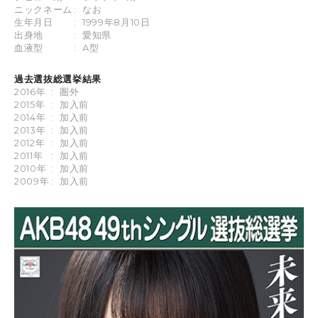
ニックネーム
:
なお
生年月日
:
1999年8月10日
出身地
:
愛知県
血液型
:
A型
過去選抜総選挙結果
2016年
:
圏外
2015年
:
加入前
2014年
:
加入前
2013年
:
加入前
2012年
:
加入前
2011年
:
加入前
2010年
:
加入前
2009年
:
加入前