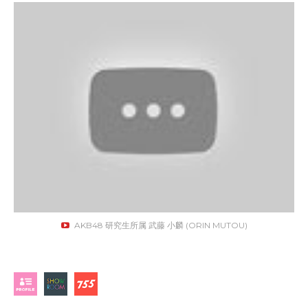
AKB48 研究生所属 武藤 小麟 (ORIN MUTOU)